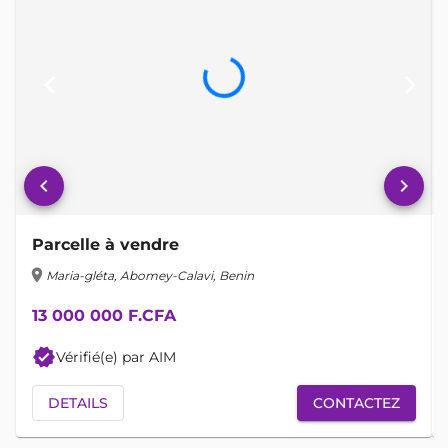
keyboard_arrow_left
keyboard_arrow_right
keyboard_arrow_left
keyboard_arrow_right
Parcelle à vendre
location_on
lo
Maria-gléta, Abomey-Calavi, Benin
13 000 000 F.CFA
verified
Vérifié(e) par AIM
DETAILS
CONTACTEZ