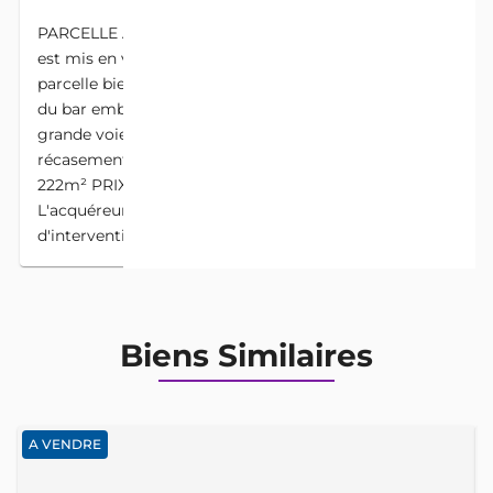
PARCELLE A VENDRE. (153) CALAVI MARIA GLETA Il
est mis en vente à CALAVI MARIA GLETA une demi
parcelle bien positionnée et très bien située non loin
du bar embuscade et en deuxième position de la
grande voie de embuscade DOCUMENTS Reçu de
récasement, Levé topographique SUPERFICIE
222m² PRIX 6.500.000 FCFA non négociable NB
L'acquéreur libère 5% de la commission
d'intervention Visite possible et sur rendez vous !!!
Biens Similaires
A VENDRE