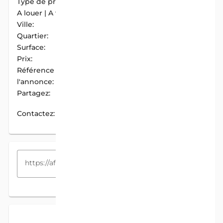
Type de propriété:
Parcelle
A louer | A vendre:
A Vendre
Ville:
Abomey-Calavi
Quartier:
Maria-gléta
Surface:
222 m2
Prix:
6 500 000 F.CFA
Référence de
AIM-04FC758C
l'annonce:
Partagez:
PARTAGER
Contactez:
CONTACTEZ
COPIEZ LE LIEN
DESCRIPTION