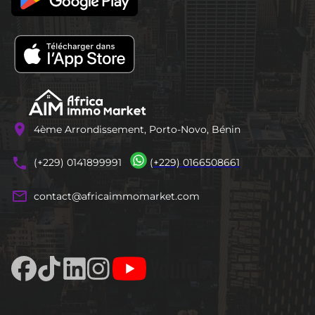
location_on
4ème Arrondissement, Porto-Novo, Bénin
phones
(+229) 0141899991
(+229) 0166508661
mail_outline
contact@africaimmomarket.com