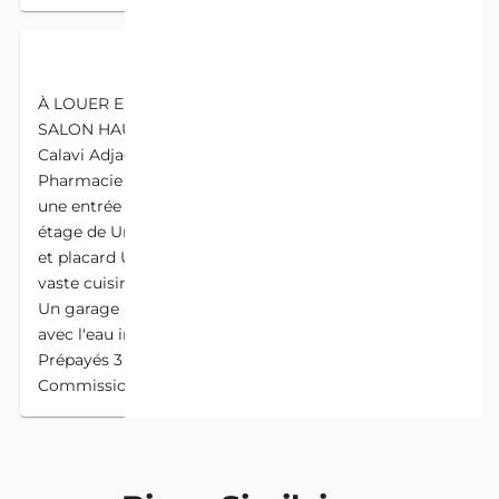
DESCRIPTION
À LOUER ENTRÉE PERSONNELLE DE 2 CHAMBRES
SALON HAUT STANDING À CALAVI Disponible à
Calavi Adjagbo dans la ruelle en face de la
Pharmacie Fifamè à 30m du goudron Inter Etat,
une entrée personnelle staffée très moderne au 1er
étage de Une véranda 02 chambres avec salle d'eau
et placard Un salon très vaste Une arrière cour Une
vaste cuisine Une cour pavée 2 couloirs de passages
Un garage pour véhicule Loyer mensuel 105.000f
avec l'eau inclu Conditions Avances 3 mois
Prépayés 3 mois Caution Eau Électricité 50.000f
Commission immobilière 1 mois Visite payante