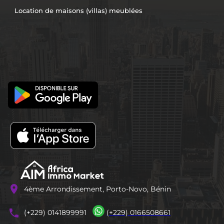
Location de maisons (villas) meublées
location_on
4ème Arrondissement, Porto-Novo, Bénin
phones
(+229) 0141899991
(+229) 0166508661