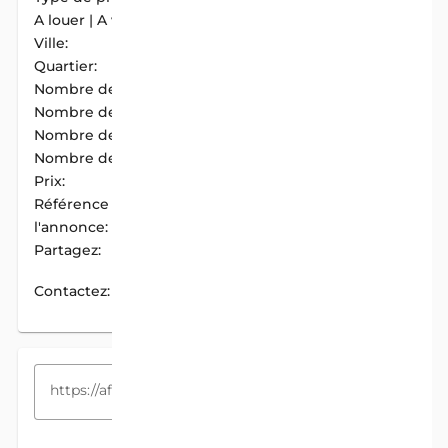
A louer | A vendre:
A Louer
Ville:
Abomey-Calavi
Quartier:
Adjagbo
Nombre de chambres:
2
Nombre de douches:
2
Nombre de cuisines:
1
Nombre de garages:
1
Prix:
105 000 F.CFA / Mois
Référence de
AIM-674E09C5
l'annonce:
Partagez:
PARTAGER
Contactez:
CONTACTEZ
COPIEZ LE LIEN