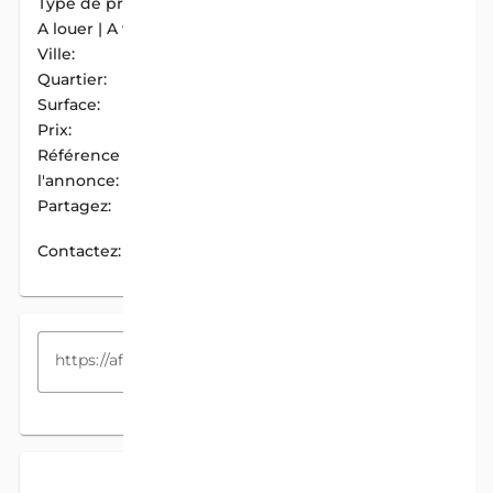
Type de propriété:
Parcelle
A louer | A vendre:
A Vendre
Ville:
Tori-Bossito
Quartier:
Tori-Gare Centre
Surface:
500 m2
Prix:
1 500 000 F.CFA
Référence de
AIM-D156728A
l'annonce:
Partagez:
PARTAGER
Contactez:
CONTACTEZ
COPIEZ LE LIEN
DESCRIPTION