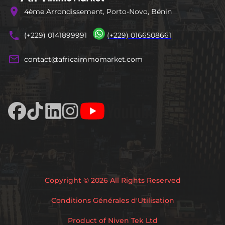
location_on
4ème Arrondissement, Porto-Novo, Bénin
phones
(+229) 0141899991
(+229) 0166508661
mail_outline
contact@africaimmomarket.com
Copyright © 2026 All Rights Reserved
Conditions Générales d'Utilisation
Product of Niven Tek Ltd