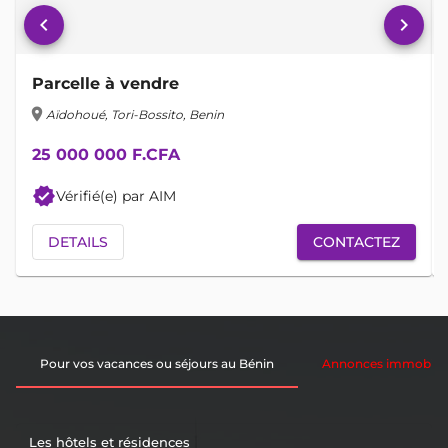
keyboard_arrow_left
keyboard_arrow_right
Parcelle à vendre
location_on
lo
Aïdohoué, Tori-Bossito, Benin
25 000 000 F.CFA
verified
Vérifié(e) par AIM
DETAILS
CONTACTEZ
Pour vos vacances ou séjours au Bénin
Annonces immobiliè
Les hôtels et résidences