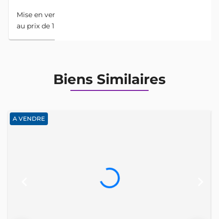
Mise en vente d une parcelle de 500m2 à tori gare
au prix de 1 million 500 à débattre
Biens Similaires
A VENDRE
keyboard_arrow_left
keyboard_arrow_right