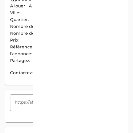
A louer | A vendre:
A Louer
Ville:
Abomey-Calavi
Quartier:
Zogbadjè
Nombre de chambres:
2
Nombre de douches:
2
Prix:
80 000 F.CFA / Mois
Référence de
AIM-A593F16F
l'annonce:
Partagez:
PARTAGER
Contactez:
CONTACTEZ
COPIEZ LE LIEN