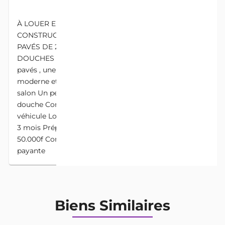
DESCRIPTION
À LOUER ENTRÉE PERSONNELLE NOUVELLE
CONSTRUCTION À CALAVI KPOTO PROCHE DES
PAVÉS DE 2 CHAMBRES SALON SANITAIRE, AVEC 2
DOUCHES Disponible à Calavi KPOTA proche des
pavés , une entrée personnelle avec plafond
moderne et jeux de lumières de 02 chambres Un
salon Un petit couloir Chaque chambre avec sa
douche Compteurs personnels Accès pour un
véhicule Loyer mensuel 80.000f Conditions Avances
3 mois Prépayés 3 mois Caution Eau Électricité
50.000f Commission immobilière 1 mois Visite
payante
Biens Similaires