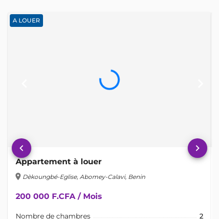
A LOUER
keyboard_arrow_left
keyboard_arrow_right
keyboard_arrow_left
keyboard_arrow_right
Appartement à louer
location_on
lo
Dèkoungbé-Eglise, Abomey-Calavi, Benin
200 000 F.CFA / Mois
Nombre de chambres
2