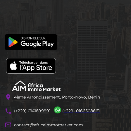
location_on
4ème Arrondissement, Porto-Novo, Bénin
phones
(+229) 0141899991
(+229) 0166508661
mail_outline
contact@africaimmomarket.com