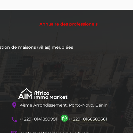
Annuaire des professionels
ation de maisons (villas) meublées
location_on
4ème Arrondissement, Porto-Novo, Bénin
phones
(+229) 0141899991
(+229) 0166508661