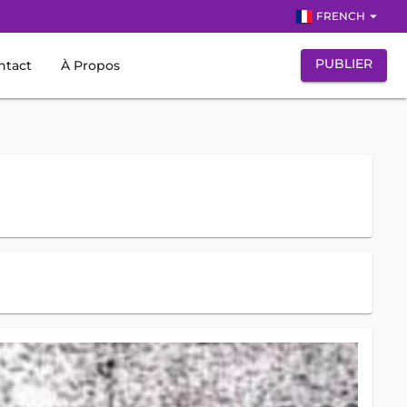
arrow_drop_down
FRENCH
PUBLIER
ntact
À Propos