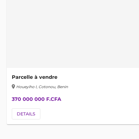
Parcelle à vendre
location_on
Houeyiho I, Cotonou, Benin
370 000 000 F.CFA
DETAILS