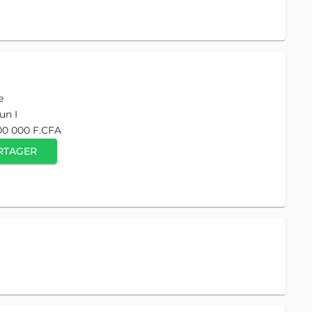
e
un I
00 000 F.CFA
RTAGER