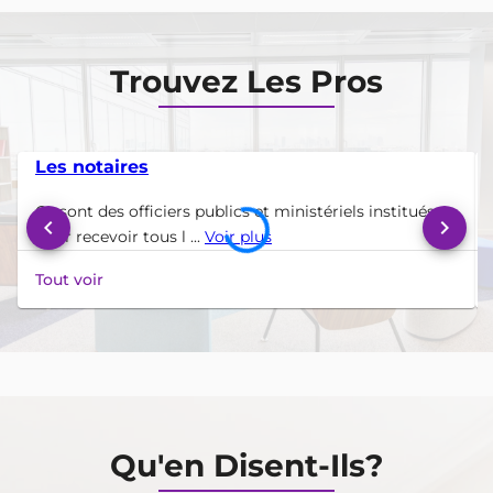
Trouvez Les Pros
Les notaires
Ce sont des officiers publics et ministériels institués
keyboard_arrow_left
keyboard_arrow_right
pour recevoir tous l ...
Voir plus
Tout voir
Qu'en Disent-Ils?