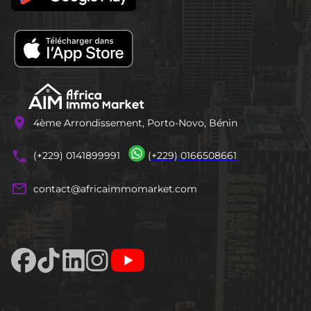
location_on
4ème Arrondissement, Porto-Novo, Bénin
phones
(+229) 0141899991
(+229) 0166508661
mail_outline
contact@africaimmomarket.com