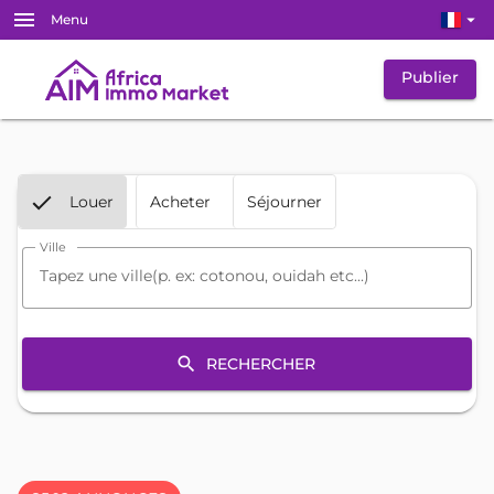
menu
arrow_drop_down
Menu
Publier
Louer
Acheter
Séjourner
Ville
search
RECHERCHER