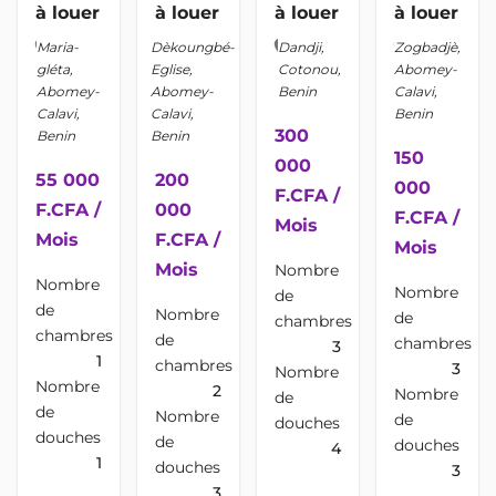
à louer
à louer
à louer
à louer
location_on
location_on
location_on
location_on
Maria-
Dèkoungbé-
Dandji,
Zogbadjè,
gléta,
Eglise,
Cotonou,
Abomey-
Abomey-
Abomey-
Benin
Calavi,
Calavi,
Calavi,
Benin
300
Benin
Benin
150
000
55 000
200
000
F.CFA /
F.CFA /
000
F.CFA /
Mois
Mois
F.CFA /
Mois
Mois
Nombre
Nombre
Nombre
de
de
Nombre
de
chambres
chambres
de
chambres
3
1
Vé
chambres
3
verif
Nombre
Nombre
pa
2
Nombre
de
de
Nombre
de
douches
douches
de
douches
4
1
douches
3
3