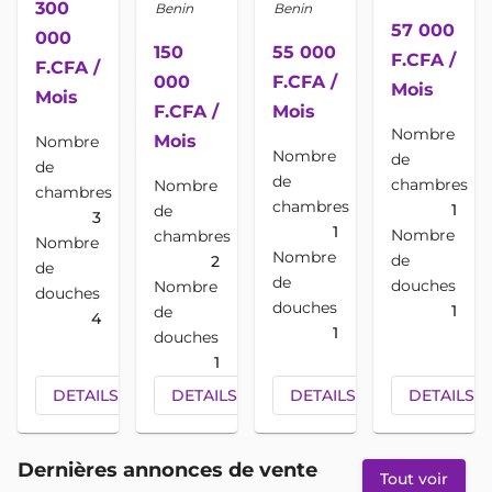
300
Benin
Benin
57 000
000
150
55 000
F.CFA /
F.CFA /
000
F.CFA /
Mois
Mois
F.CFA /
Mois
Nombre
Mois
Nombre
Nombre
de
de
de
chambres
Nombre
chambres
chambres
1
de
3
1
Nombre
chambres
Nombre
Nombre
de
2
de
de
douches
Nombre
douches
douches
1
de
4
1
douches
1
DETAILS
CONTACTEZ
DETAILS
CONTACTEZ
DETAILS
CONTACTEZ
DETAILS
Dernières annonces de vente
Tout voir