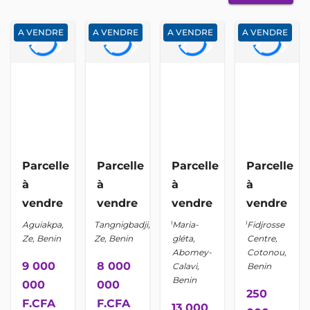
A VENDRE
A VENDRE
A VENDRE
A VENDRE
keyboard_arrow_left
keyboard_arrow_right
keyboard_arrow_left
keyboard_arrow_right
keyboard_arrow_left
keyboard_arrow_right
keyboard_arrow_left
keyboard_arrow_right
Parcelle
Parcelle
Parcelle
Parcelle
à
à
à
à
vendre
vendre
vendre
vendre
location_on
location_on
location_on
location_on
Aguiakpa,
Tangnigbadji,
Maria-
Fidjrosse
Ze, Benin
Ze, Benin
gléta,
Centre,
Abomey-
Cotonou,
9 000
8 000
Calavi,
Benin
Benin
000
000
250
F.CFA
F.CFA
13 000