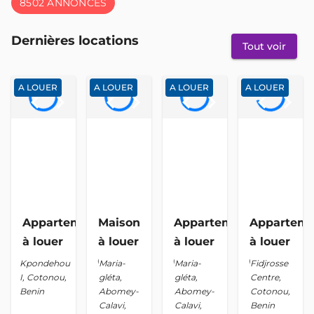
8502 ANNONCES
Dernières locations
Tout voir
A LOUER
A LOUER
A LOUER
A LOUER
keyboard_arrow_left
keyboard_arrow_right
keyboard_arrow_left
keyboard_arrow_right
keyboard_arrow_left
keyboard_arrow_right
keyboard_arrow_left
keyboard_arrow_right
Appartement
Maison
Appartement
Appartem
à louer
à louer
à louer
à louer
location_on
location_on
location_on
location_on
Kpondehou
Maria-
Maria-
Fidjrosse
I, Cotonou,
gléta,
gléta,
Centre,
Benin
Abomey-
Abomey-
Cotonou,
Calavi,
Calavi,
Benin