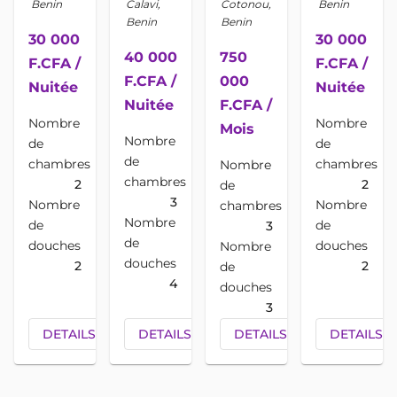
Benin
Calavi,
Cotonou,
Benin
Benin
Benin
30 000
30 000
40 000
750
F.CFA /
F.CFA /
F.CFA /
000
Nuitée
Nuitée
Nuitée
F.CFA /
Nombre
Nombre
Mois
Nombre
de
de
de
chambres
chambres
Nombre
Vérifié(e)
Vé
chambres
2
2
de
verified
verif
Vérifié(e)
par AIM
pa
3
verified
Nombre
Nombre
chambres
par AIM
Nombre
de
de
3
de
douches
douches
Nombre
douches
2
2
de
4
douches
3
DETAILS
CONTACTEZ
DETAILS
CONTACTEZ
DETAILS
CONTACTEZ
DETAILS