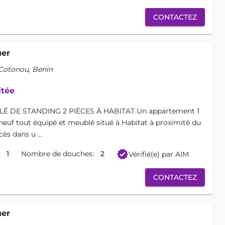
CONTACTEZ
uer
 Cotonou, Benin
itée
 DE STANDING 2 PIÈCES À HABITAT Un appartement 1
neuf tout équipé et meublé situé à Habitat à proximité du
cès dans u ...
verified
1
Nombre de douches
2
Vérifié(e) par AIM
CONTACTEZ
uer