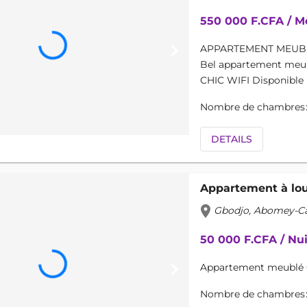
550 000 F.CFA / M
keyboard_arrow_right
APPARTEMENT MEUBL
Bel appartement meub
CHIC WIFI Disponible P
Nombre de chambres
DETAILS
Appartement à lo
location_on
Gbodjo, Abomey-Cal
50 000 F.CFA / Nu
keyboard_arrow_right
Appartement meublé Ca
Nombre de chambres