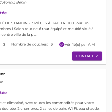
 Cotonou, Benin
itée
 DE STANDING 3 PIÈCES À HABITAT 100 Jour Un
bres 1 Salon tout neuf tout équipé et meublé situé à
entre ville de la p ...
verified
2
Nombre de douches
3
Vérifié(e) par AIM
CONTACTEZ
uer
in
itée
et climatisé, avec toutes les commodités pour votre
e équipée, 2 chambres, 2 salles de bain, Wi Fi, eau chaude,