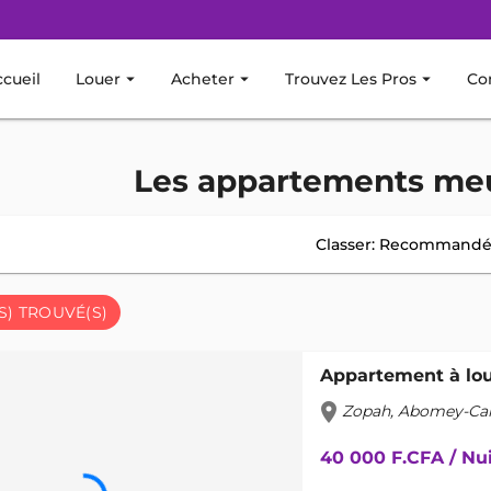
cueil
Louer
arrow_drop_down
Acheter
arrow_drop_down
Trouvez Les Pros
arrow_drop_down
Co
Les appartements meu
Classer: Recommand
S) TROUVÉ(S)
Appartement à lo
location_on
Zopah, Abomey-Cal
40 000 F.CFA / Nu