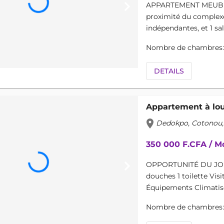
keyboard_arrow_right
APPARTEMENT MEUBLÉ
proximité du complexe
indépendantes, et 1 salo
Nombre de chambres
DETAILS
Appartement à lo
location_on
Dedokpo, Cotonou,
350 000 F.CFA / M
keyboard_arrow_right
OPPORTUNITÉ DU JOUR
douches 1 toilette Vis
Équipements Climatiseu
Nombre de chambres