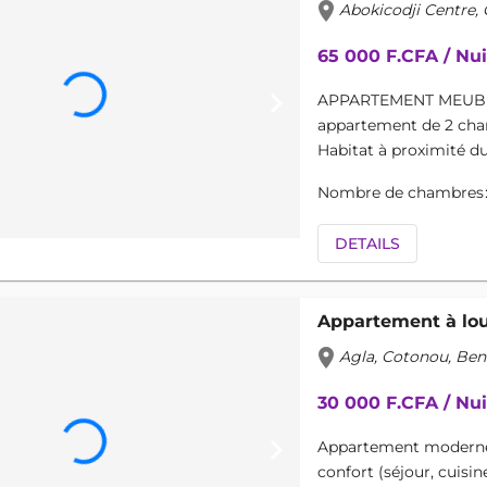
location_on
Abokicodji Centre,
65 000 F.CFA / Nu
keyboard_arrow_right
APPARTEMENT MEUBLÉ
appartement de 2 cham
Habitat à proximité du c
Nombre de chambres
DETAILS
Appartement à lo
location_on
Agla, Cotonou, Ben
30 000 F.CFA / Nu
keyboard_arrow_right
Appartement moderne 
confort (séjour, cuisin