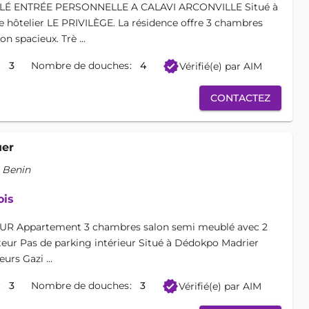
 ENTRÉE PERSONNELLE A CALAVI ARCONVILLE Situé à
 hôtelier LE PRIVILÈGE. La résidence offre 3 chambres
n spacieux. Trè ...
verified
3
Nombre de douches
4
Vérifié(e) par AIM
CONTACTEZ
uer
 Benin
ois
 Appartement 3 chambres salon semi meublé avec 2
iteur Pas de parking intérieur Situé à Dédokpo Madrier
rs Gazi ...
verified
3
Nombre de douches
3
Vérifié(e) par AIM