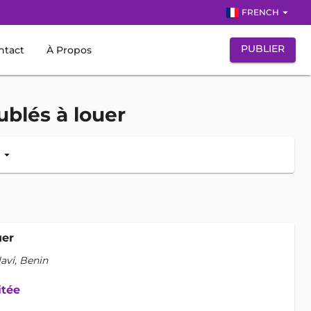
arrow_drop_down
FRENCH
PUBLIER
ntact
À Propos
blés à louer
é
arrow_drop_down
uer
avi, Benin
itée