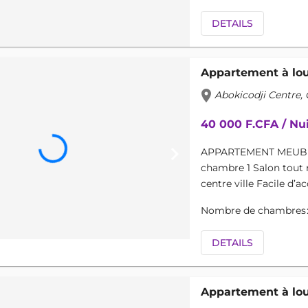
DETAILS
Appartement à lo
location_on
Abokicodji Centre,
40 000 F.CFA / Nu
keyboard_arrow_right
APPARTEMENT MEUBLÉ
chambre 1 Salon tout 
centre ville Facile d’ac
Nombre de chambres
DETAILS
Appartement à lo