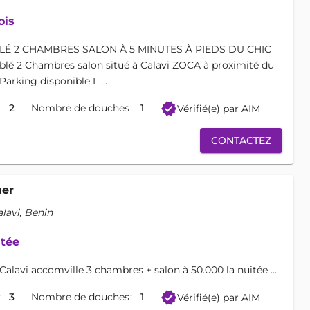
ois
É 2 CHAMBRES SALON À 5 MINUTES À PIEDS DU CHIC
lé 2 Chambres salon situé à Calavi ZOCA à proximité du
arking disponible L ...
verified
2
Nombre de douches
1
Vérifié(e) par AIM
CONTACTEZ
uer
avi, Benin
itée
lavi accomville 3 chambres + salon à 50.000 la nuitée ...
verified
3
Nombre de douches
1
Vérifié(e) par AIM