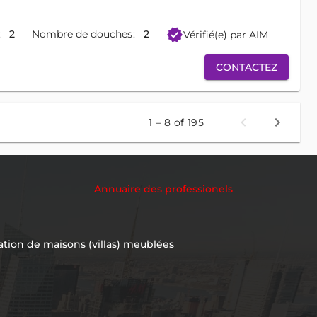
verified
2
Nombre de douches
2
Vérifié(e) par AIM
CONTACTEZ
1 – 8 of 195
Annuaire des professionels
ation de maisons (villas) meublées