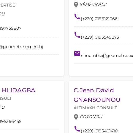
location_on
SÈMÈ-PODJI
ERTISE
OU
call
(+229) 0196121066
0197759807
call
(+229) 0195549873
@geometre-expert.bj
email
r.houmbie@geometre-exp
en HLIDAGBA
C.Jean David
NSULT
GNANSOUNOU
OU
ALTIMAXH CONSULT
location_on
COTONOU
0195366455
call
(+229) 0195401410