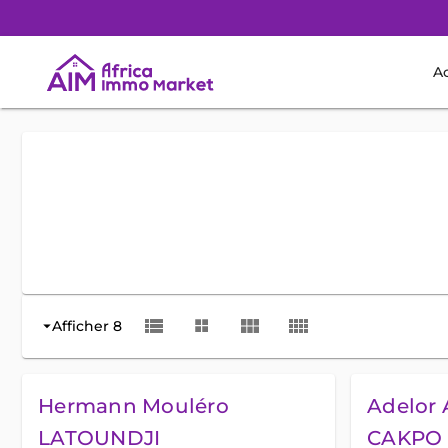
Ac
view_list
view_module
view_comfy
Afficher 8
arrow_drop_down
Hermann Mouléro
Adelor 
LATOUNDJI
CAKPO