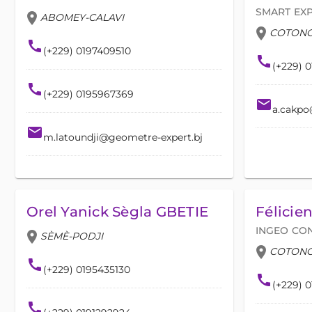
SMART EXP
location_on
ABOMEY-CALAVI
location_on
COTON
call
(+229) 0197409510
call
(+229) 
call
(+229) 0195967369
email
a.cakpo
email
m.latoundji@geometre-expert.bj
Orel Yanick Sègla GBETIE
Félici
INGEO CO
location_on
SÈMÈ-PODJI
location_on
COTON
call
(+229) 0195435130
call
(+229) 
call