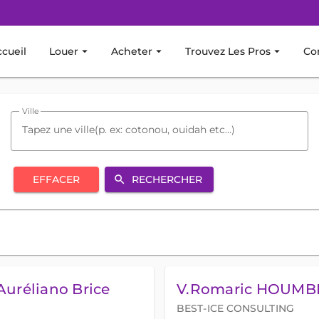
cueil
Louer
arrow_drop_down
Acheter
arrow_drop_down
Trouvez Les Pros
arrow_drop_down
Co
Ville
EFFACER
RECHERCHER
search
Auréliano Brice
V.Romaric HOUMB
BEST-ICE CONSULTING