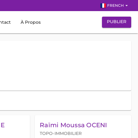
arrow_drop_down
FRENCH
PUBLIER
ntact
À Propos
IE
Raïmi Moussa OCENI
TOPO-IMMOBILIER