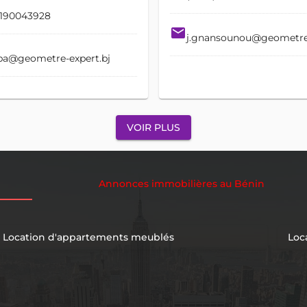
0190043928
email
j.gnansounou@geometre-
gba@geometre-expert.bj
VOIR PLUS
Annonces immobilières au Bénin
Location d'appartements meublés
Loc