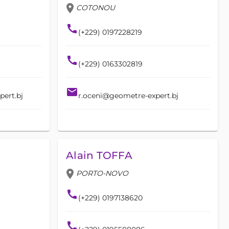
location_on
COTONOU
call
(+229) 0197228219
call
(+229) 0163302819
email
ert.bj
r.oceni@geometre-expert.bj
Alain TOFFA
location_on
PORTO-NOVO
call
(+229) 0197138620
call