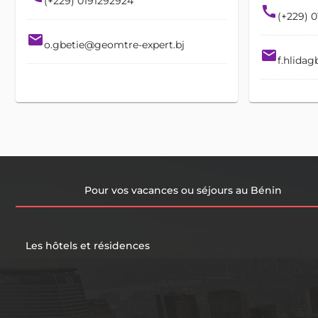
(+229) 0191292924
call
(+229) 
email
o.gbetie@geomtre-expert.bj
email
f.hlida
Pour vos vacances ou séjours au Bénin
Les hôtels et résidences