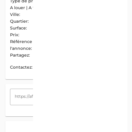
Type de propriété:
Parcelle
A louer | A vendre:
A Vendre
Ville:
Cotonou
Quartier:
Sedjro
Surface:
829 m2
Prix:
90 000 000 F.CFA
Référence de
AIM-3CE4E8E5
l'annonce:
Partagez:
PARTAGER
Contactez:
CONTACTEZ
COPIEZ LE LIEN
DESCRIPTION