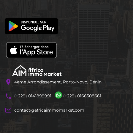
location_on
4ème Arrondissement, Porto-Novo, Bénin
phones
(+229) 0141899991
(+229) 0166508661
mail_outline
contact@africaimmomarket.com