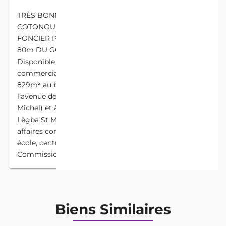
TRÈS BONNE AFFAIRE AU CENTRE COMMERCIAL
COTONOU. TRÈS GRANDE PARCELLE AYANT TITRE
FONCIER PERSONNEL À VENDRE À COTONOU À
80m DU GOUDRON ÉTOILE ROUGE St MICHEL.
Disponible en vente au cœur du centre ville
commercial de Cotonou, une grande parcelle de
829m² au bord d'une voie de 20m à 80m de
l’avenue de la République (Tronçon Étoile rouge St
Michel) et à quelques 300m du carrefour Station
Lègba St Michel. Très bien située pour toutes
affaires commerciales; entrepôts, Guest House,
école, centre professionnel, .... Prix 90 millions fcfa
Commission sur achat 5%
Biens Similaires