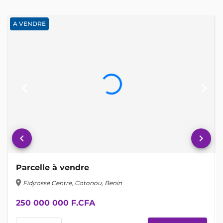
A VENDRE
keyboard_arrow_left
keyboard_arrow_right
keyboard_arrow_left
keyboard_arrow_right
Parcelle à vendre
location_on
lo
Fidjrosse Centre, Cotonou, Benin
250 000 000 F.CFA