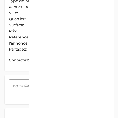
Type de propriété:
Parcelle
A louer | A vendre:
A Vendre
Ville:
Abomey-Calavi
Quartier:
Zopah
Surface:
535 m2
Prix:
40 000 000 F.CFA
Référence de
AIM-D6DDB6DD
l'annonce:
Partagez:
PARTAGER
Contactez:
CONTACTEZ
COPIEZ LE LIEN
DESCRIPTION