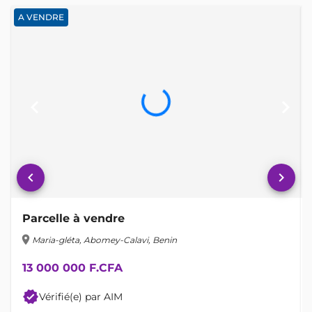
A VENDRE
keyboard_arrow_left
keyboard_arrow_right
keyboard_arrow_left
keyboard_arrow_right
Parcelle à vendre
location_on
lo
Maria-gléta, Abomey-Calavi, Benin
13 000 000 F.CFA
verified
Vérifié(e) par AIM