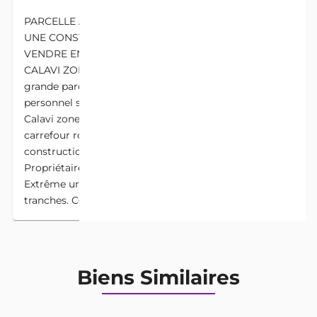
PARCELLE AVEC TF PERSONNEL COMPORTANT
UNE CONSTRUCTION LOCATIVE INACHEVÉE À
VENDRE EN 3ème POSITION DU GOUDRON À
CALAVI ZOPAH EREVAN. Disponible en vente une
grande parcelle de 535m² ayant un titre foncier
personnel située en 3ème position du goudron à
Calavi zone EREVAN non loin du goudron et du
carrefour rond point Kérékou, comportant une
construction locative inachevée niveau dalle. .c.z.o.
Propriétaire vivant. Prix 40 millions FCFA NB
Extrême urgence et possibilité de payé en 02
tranches. Commission sur achat 5%
Biens Similaires