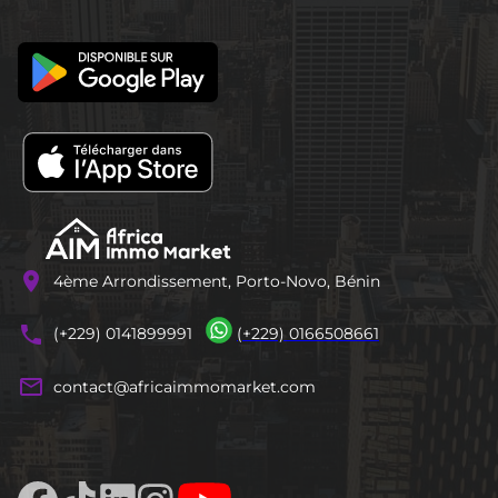
location_on
4ème Arrondissement, Porto-Novo, Bénin
phones
(+229) 0141899991
(+229) 0166508661
mail_outline
contact@africaimmomarket.com