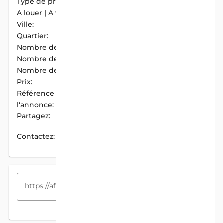
Type de propriété:
Appartement
A louer | A vendre:
A Louer
Ville:
Cotonou
Quartier:
Zogbo
Nombre de chambres:
2
Nombre de douches:
2
Nombre de cuisines:
1
Prix:
130 000 F.CFA / Mois
Référence de
AIM-66B0C8FD
l'annonce:
Partagez:
PARTAGER
Contactez:
CONTACTEZ
COPIEZ LE LIEN