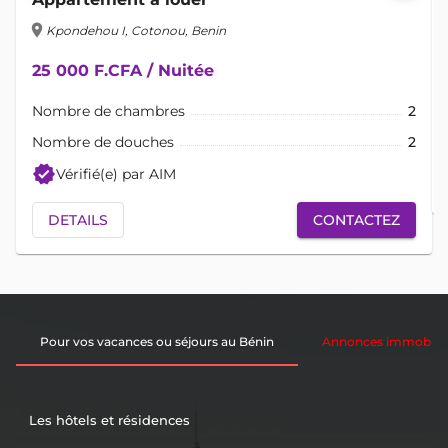
location_on
lo
Kpondehou I, Cotonou, Benin
25 000 F.CFA / Nuitée
Nombre de chambres
2
Nombre de douches
2
verified
Vérifié(e) par AIM
DETAILS
CONTACTEZ
Pour vos vacances ou séjours au Bénin
Annonces immobiliè
Les hôtels et résidences