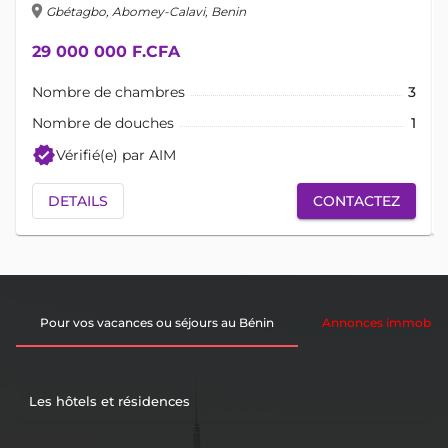
location_on
lo
Gbétagbo, Abomey-Calavi, Benin
29 000 000 F.CFA
Nombre de chambres
3
Nombre de douches
1
verified
Vérifié(e) par AIM
DETAILS
CONTACTEZ
Pour vos vacances ou séjours au Bénin
Annonces immobiliè
Les hôtels et résidences