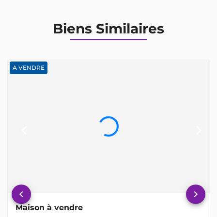
Biens Similaires
A VENDRE
keyboard_arrow_left
keyboard_arrow_right
keyboard_arrow_left
keyboard_arrow_right
Maison à vendre