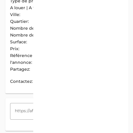
Type de propriété:
Maison
A louer | A vendre:
A Vendre
Ville:
Abomey-Calavi
Quartier:
Zoundja
Nombre de chambres:
3
Nombre de douches:
3
Surface:
338 m2
Prix:
68 000 000 F.CFA
Référence de
AIM-D60BE8CB
l'annonce:
Partagez:
PARTAGER
Contactez:
CONTACTEZ
COPIEZ LE LIEN