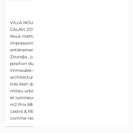
DESCRIPTION
VILLA NOUVELLE CONSTRUCTION À VENDRE À
CALAVI ZOUNDJA, PROCHE DE L’HÔTEL TIBI LIBI
Nous mettons en vente une splendide et
impressionnante villa de 03 chambres salon
entièrement meublées et hyper confortable à calavi.
Zoundja , juste 03 minutes du tribunal et 5eme
position du nouveau goudron en chantier L’
Immeuble est construit avec le stricte des normes
architecturales modernes sur une fondation R+1 et
très bien dallé. Bien dallé et staffé établi dans un
milieu urbain et accessible. La maison est très aérée
et lumineuse . Immeuble bâtie sur une surface 338
m2 Prix 68 millions fcfa Documents Attestation
castre & RECASEMENT NB vous pouvez prendre
comme résidentielle meublée