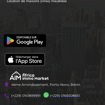
Location de maisons (villas) meublées
location_on
4ème Arrondissement, Porto-Novo, Bénin
phones
(+229) 0141899991
(+229) 0166508661