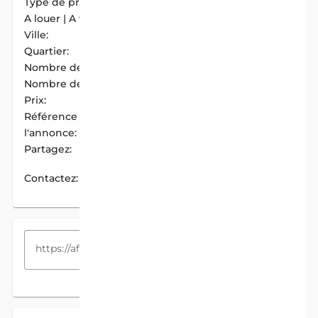
Type de propriété:
Appartement
A louer | A vendre:
A Louer
Ville:
Cotonou
Quartier:
Fidjrosse Centre
Nombre de chambres:
2
Nombre de douches:
2
Prix:
100 000 F.CFA / Mois
Référence de
AIM-83392072
l'annonce:
Partagez:
PARTAGER
Contactez:
CONTACTEZ
COPIEZ LE LIEN