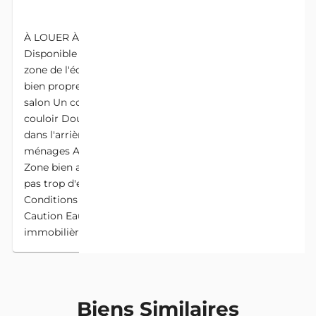
DESCRIPTION
À LOUER À FIDJROSSÈ PLAGE ZONE CALVAIRE
Disponible immédiatement à FIDJROSSÈ Calvaire
zone de l'école Le Laurier , un appartement dallé
bien propre, aéré et bien vaste de 02 chambres Un
salon Un couloir 02 douches dont une dans le
couloir Douche et wc séparée , et douche visiteur
dans l'arrière cour Brasseurs Maison carrelée 03
ménages Accès véhicule Compteur personnels
Zone bien accessible NB Personne responsable avec
pas trop d'enfants exigé Loyer mensuel 100.000f
Conditions Avances 3 mois Prépayés 3 mois
Caution Eau Électricité 50.000f Commission
immobilière 1 mois Visite payante
Biens Similaires