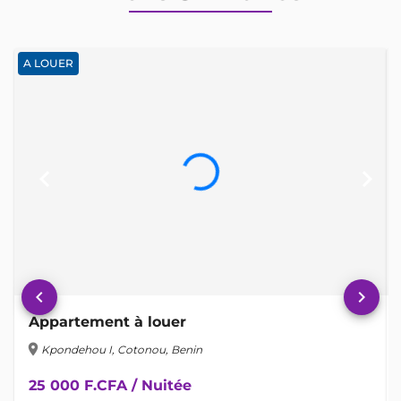
A LOUER
keyboard_arrow_left
keyboard_arrow_right
keyboard_arrow_left
keyboard_arrow_right
Appartement à louer
location_on
lo
Kpondehou I, Cotonou, Benin
25 000 F.CFA / Nuitée