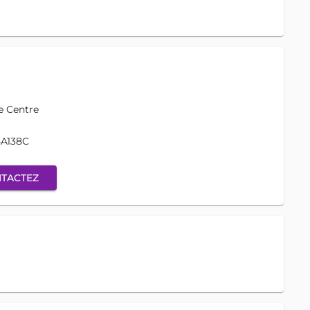
e Centre
5A138C
TACTEZ