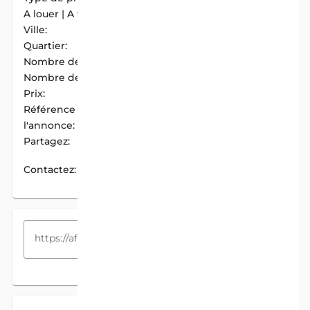
A louer | A vendre:
A Vendre
Ville:
Cotonou
Quartier:
Gbegamey I
Nombre de chambres:
3
Nombre de douches:
3
Prix:
180 000 F.CFA / Mois
Référence de
AIM-F66FBACD
l'annonce:
Partagez:
PARTAGER
Contactez:
CONTACTEZ
COPIEZ LE LIEN