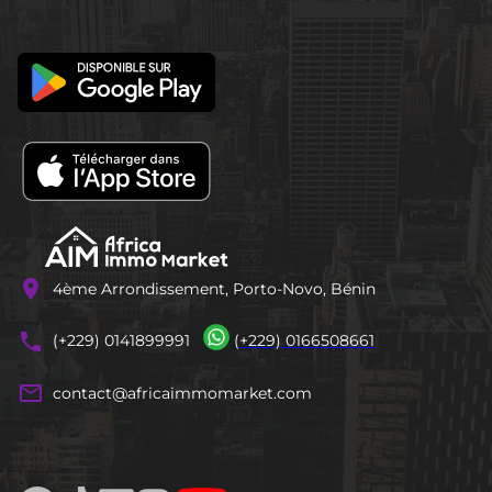
location_on
4ème Arrondissement, Porto-Novo, Bénin
phones
(+229) 0141899991
(+229) 0166508661
mail_outline
contact@africaimmomarket.com