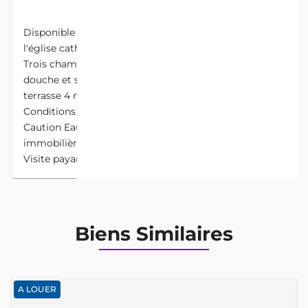
DESCRIPTION
Disponible immédiatement à St Michel non loin de
l'église catholique , un appartement au 1er étage de
Trois chambres Un salon Chaque chambre avec sa
douche et ses placards Toilettes visiteurs Une
terrasse 4 ménages Loyer mensuel 180.000f
Conditions Avances 3 mois Prépayés 3 mois
Caution Eau Électricité 50.000f Commission
immobilière 1 mois Les meubles sont à enlever
Visite payante
Biens Similaires
A LOUER