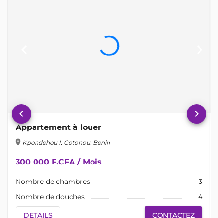
keyboard_arrow_left
keyboard_arrow_right
keyboard_arrow_left
keyboard_arrow_right
Appartement à louer
location_on
lo
Kpondehou I, Cotonou, Benin
300 000 F.CFA / Mois
Nombre de chambres
3
Nombre de douches
4
DETAILS
CONTACTEZ