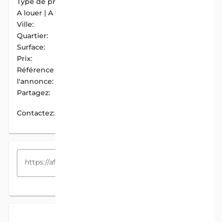
Type de propriété:
Parcelle
A louer | A vendre:
A Vendre
Ville:
Abomey-Calavi
Quartier:
Zinvié-fandji
Surface:
500 m2
Prix:
1 500 000 F.CFA
Référence de
AIM-8482FBD8
l'annonce:
Partagez:
PARTAGER
Contactez:
CONTACTEZ
COPIEZ LE LIEN
DESCRIPTION