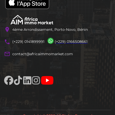
location_on
4ème Arrondissement, Porto-Novo, Bénin
phones
(+229) 0141899991
(+229) 0166508661
mail_outline
contact@africaimmomarket.com