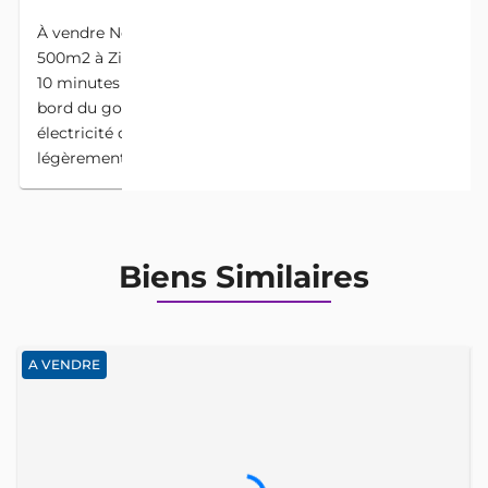
À vendre Nous mettons en vente un terrain de
500m2 à Zinvié Fandji ,le terrain est situé à environ
10 minutes de l’église catholique de zinvié qui est au
bord du goudron, une zone habitable, eau (soneb) et
électricité disponible Prix 1,5 M à débattre
légèrement
Biens Similaires
A VENDRE