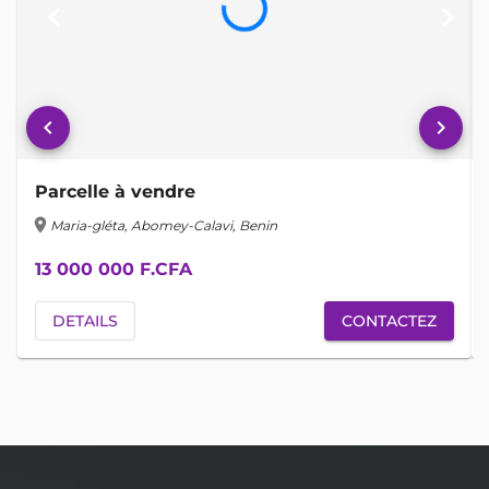
keyboard_arrow_left
keyboard_arrow_right
keyboard_arrow_left
keyboard_arrow_right
Parcelle à vendre
location_on
lo
Maria-gléta, Abomey-Calavi, Benin
13 000 000 F.CFA
DETAILS
CONTACTEZ