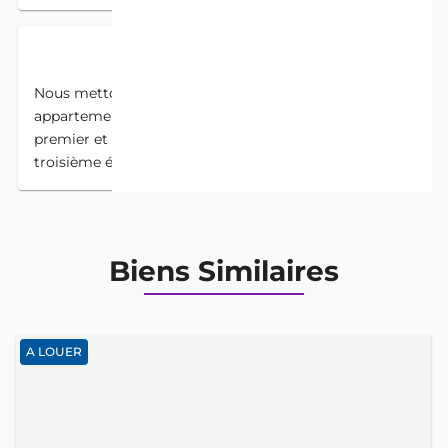
DESCRIPTION
Nous mettons en location au carrefour Marina un
appartement de 5 chambres sm deux salons au
premier et au deuxième avec un espace au
troisième étage.
Biens Similaires
A LOUER