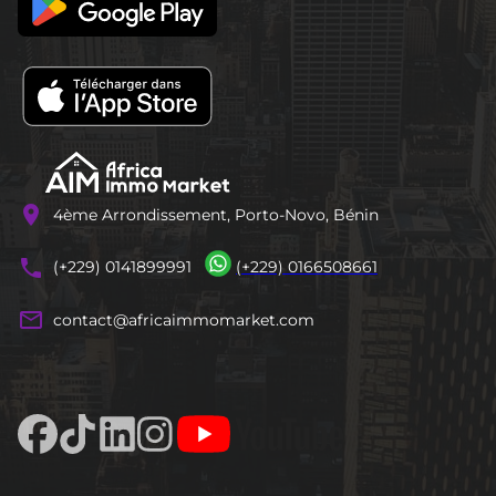
location_on
4ème Arrondissement, Porto-Novo, Bénin
phones
(+229) 0141899991
(+229) 0166508661
mail_outline
contact@africaimmomarket.com