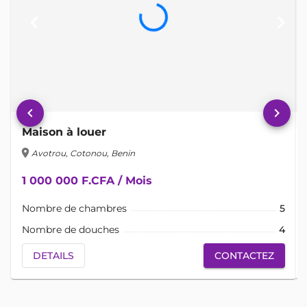
keyboard_arrow_left
keyboard_arrow_right
keyboard_arrow_left
keyboard_arrow_right
Maison à louer
location_on
lo
Avotrou, Cotonou, Benin
1 000 000 F.CFA / Mois
Nombre de chambres
5
Nombre de douches
4
DETAILS
CONTACTEZ