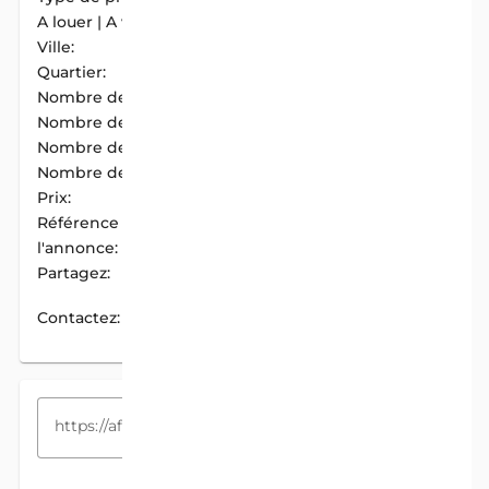
A louer | A vendre:
A Louer
Ville:
Cotonou
Quartier:
Missite
Nombre de chambres:
5
Nombre de douches:
5
Nombre de cuisines:
2
Nombre de garages:
1
Prix:
550 000 F.CFA / Mois
Référence de
AIM-F37E6EFE
l'annonce:
Partagez:
PARTAGER
Contactez:
CONTACTEZ
COPIEZ LE LIEN