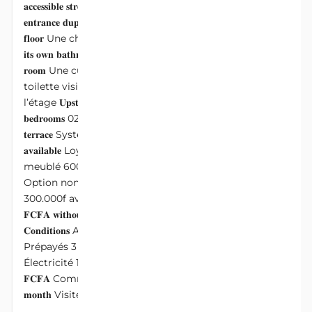
𝐚𝐜𝐜𝐞𝐬𝐬𝐢𝐛𝐥𝐞 𝐬𝐭𝐫𝐞𝐞𝐭, 𝐜𝐥𝐨𝐬𝐞 𝐭𝐨 𝐓𝐨𝐲𝐨𝐭𝐚 𝐢𝐧𝐭𝐞𝐫𝐬𝐞𝐜𝐭𝐢𝐨𝐧, 𝐚 𝐩𝐞𝐫𝐬𝐨𝐧𝐚𝐥
𝐞𝐧𝐭𝐫𝐚𝐧𝐜𝐞 𝐝𝐮𝐩𝐥𝐞𝐱 𝐜𝐨𝐦𝐩𝐨𝐬𝐞𝐝 𝐨𝐟 Au rez de chaussée 𝐆𝐫𝐨𝐮𝐧𝐝
𝐟𝐥𝐨𝐨𝐫 ️Une chambre avec sa douche 𝐎𝐧𝐞 𝐛𝐞𝐝𝐫𝐨𝐨𝐦 𝐰𝐢𝐭𝐡
𝐢𝐭𝐬 𝐨𝐰𝐧 𝐛𝐚𝐭𝐡𝐫𝐨𝐨𝐦 ️Un salon meublé 𝐅𝐮𝐫𝐧𝐢𝐬𝐡𝐞𝐝 𝐥𝐢𝐯𝐢𝐧𝐠
𝐫𝐨𝐨𝐦 ️Une cuisine équipée 𝐄𝐪𝐮𝐢𝐩𝐩𝐞𝐝 𝐤𝐢𝐭𝐜𝐡𝐞𝐧 ️Une
toilette visiteur 𝐕𝐢𝐬𝐢𝐭𝐨𝐫𝐬’ 𝐭𝐨𝐢𝐥𝐞𝐭 ️Une terrasse 𝐀 𝐭𝐞𝐫𝐫𝐚𝐜𝐞 À
l’étage 𝐔𝐩𝐬𝐭𝐚𝐢𝐫𝐬 ️03 chambres équipées 𝟑 𝐞𝐪𝐮𝐢𝐩𝐩𝐞𝐝
𝐛𝐞𝐝𝐫𝐨𝐨𝐦𝐬 ️02 douches 𝟐 𝐛𝐚𝐭𝐡𝐫𝐨𝐨𝐦𝐬 ️Une terrasse 𝐀
𝐭𝐞𝐫𝐫𝐚𝐜𝐞 Système d’alarme disponible 𝐒𝐞𝐜𝐮𝐫𝐢𝐭𝐲 𝐚𝐥𝐚𝐫𝐦
𝐚𝐯𝐚𝐢𝐥𝐚𝐛𝐥𝐞 Loyers mensuels 𝐌𝐨𝐧𝐭𝐡𝐥𝐲 𝐑𝐞𝐧𝐭𝐬 Option
meublé 600.000f 𝐅𝐮𝐫𝐧𝐢𝐬𝐡𝐞𝐝 𝐨𝐩𝐭𝐢𝐨𝐧 𝟔𝟎𝟎,𝟎𝟎𝟎 𝐅𝐂𝐅𝐀
Option non meublé 250.000f sans climatiseur et
300.000f avec climatiseur 𝐔𝐧𝐟𝐮𝐫𝐧𝐢𝐬𝐡𝐞𝐝 𝐨𝐩𝐭𝐢𝐨𝐧 𝟐𝟓𝟎,𝟎𝟎𝟎
𝐅𝐂𝐅𝐀 𝐰𝐢𝐭𝐡𝐨𝐮𝐭 𝐀𝐂 – 𝟑𝟎𝟎,𝟎𝟎𝟎 𝐅𝐂𝐅𝐀 𝐰𝐢𝐭𝐡 𝐀𝐂 Conditions
𝐂𝐨𝐧𝐝𝐢𝐭𝐢𝐨𝐧𝐬 Avances 3 mois 𝐀𝐝𝐯𝐚𝐧𝐜𝐞𝐬 𝟑 𝐦𝐨𝐧𝐭𝐡𝐬
Prépayés 3 mois 𝐏𝐫𝐞𝐩𝐚𝐢𝐝 𝟑 𝐦𝐨𝐧𝐭𝐡𝐬 Caution Eau
Électricité 100.000f 𝐖𝐚𝐭𝐞𝐫 & 𝐄𝐥𝐞𝐜𝐭𝐫𝐢𝐜𝐢𝐭𝐲 𝐝𝐞𝐩𝐨𝐬𝐢𝐭 𝟏𝟎𝟎,𝟎𝟎𝟎
𝐅𝐂𝐅𝐀 Commission immobilière 1 mois 𝐀𝐠𝐞𝐧𝐜𝐲 𝐟𝐞𝐞 𝟏
𝐦𝐨𝐧𝐭𝐡 Visite payante 𝐏𝐚𝐢𝐝 𝐯𝐢𝐬𝐢𝐭