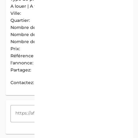
A louer | A vendre:
A Louer
Ville:
Cotonou
Quartier:
Vedoko
Nombre de chambres:
4
Nombre de douches:
3
Nombre de cuisines:
1
Prix:
600 000 F.CFA / Mois
Référence de
AIM-1027C539
l'annonce:
Partagez:
PARTAGER
Contactez:
CONTACTEZ
COPIEZ LE LIEN