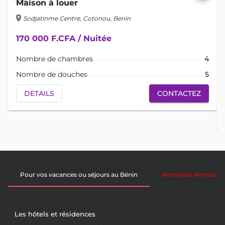
Maison à louer
location_on
lo
Sodjatinme Centre, Cotonou, Benin
170 000 F.CFA / Nuitée
Nombre de chambres
4
Nombre de douches
5
DETAILS
CONTACTEZ
Pour vos vacances ou séjours au Bénin
Annonces immobiliè
Les hôtels et résidences