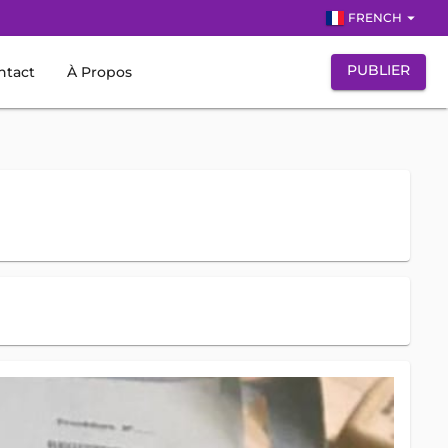
arrow_drop_down
FRENCH
PUBLIER
ntact
À Propos