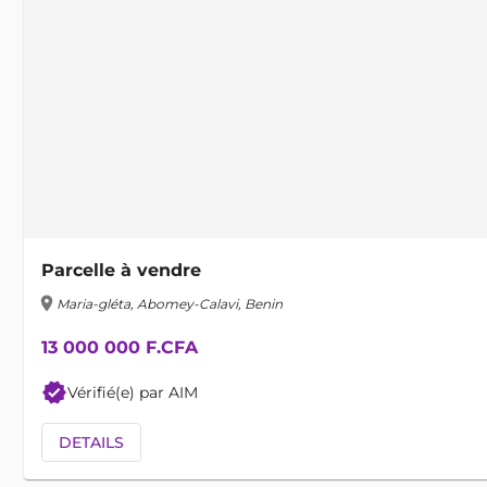
Parcelle à vendre
location_on
Maria-gléta, Abomey-Calavi, Benin
13 000 000 F.CFA
verified
Vérifié(e) par AIM
DETAILS