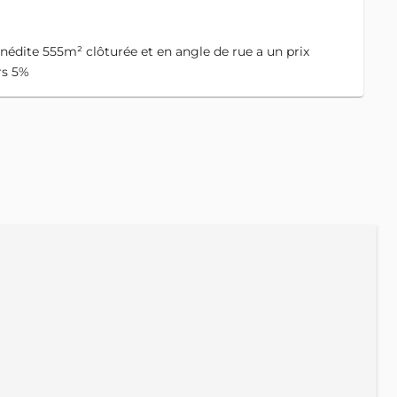
édite 555m² clôturée et en angle de rue a un prix
rs 5%
A