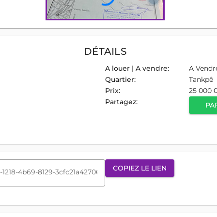
DÉTAILS
A louer | A vendre:
A Vendr
Quartier:
Tankpê
Prix:
25 000 
Partagez:
PA
COPIEZ LE LIEN