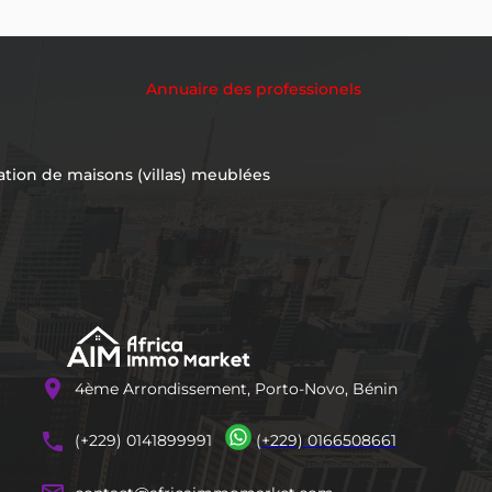
Annuaire des professionels
ation de maisons (villas) meublées
location_on
4ème Arrondissement, Porto-Novo, Bénin
phones
(+229) 0141899991
(+229) 0166508661