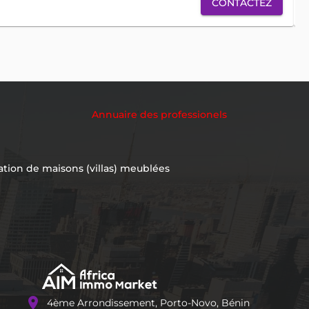
CONTACTEZ
Annuaire des professionels
ation de maisons (villas) meublées
location_on
4ème Arrondissement, Porto-Novo, Bénin