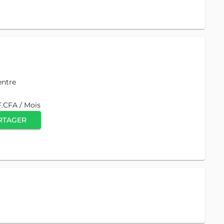
entre
F.CFA / Mois
RTAGER