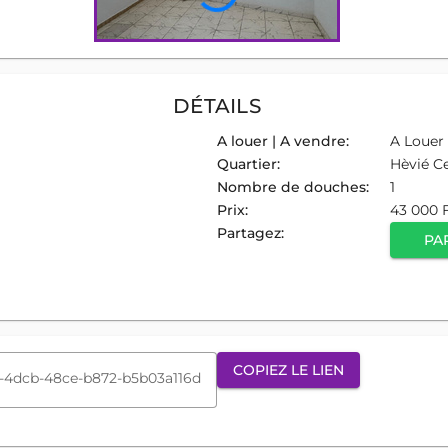
DÉTAILS
A louer | A vendre:
A Louer
Quartier:
Hèvié C
Nombre de douches:
1
Prix:
43 000 
Partagez:
PA
COPIEZ LE LIEN