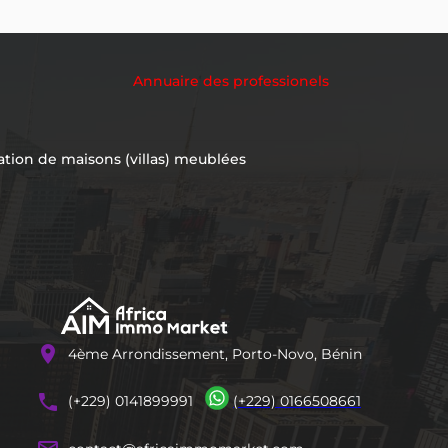
Annuaire des professionels
ation de maisons (villas) meublées
location_on
4ème Arrondissement, Porto-Novo, Bénin
phones
(+229) 0141899991
(+229) 0166508661