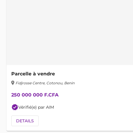
Parcelle à vendre
location_on
Fidjrosse Centre, Cotonou, Benin
250 000 000 F.CFA
verified
Vérifié(e) par AIM
DETAILS