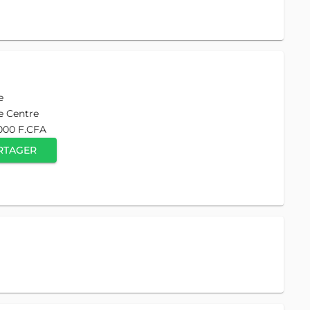
e
e Centre
000 F.CFA
RTAGER