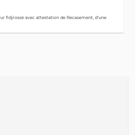
four fidjrossè avec attestation de Recasement, d'une
A