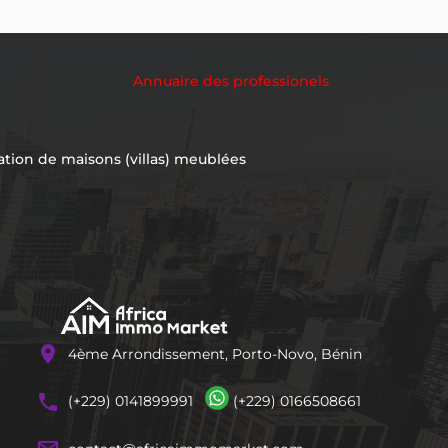
Annuaire des professionels
ation de maisons (villas) meublées
location_on
4ème Arrondissement, Porto-Novo, Bénin
phones
(+229) 0141899991
(+229) 0166508661