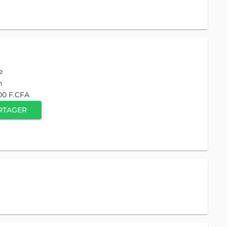
e
n
00 F.CFA
RTAGER