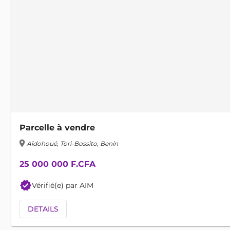
Parcelle à vendre
location_on
Aïdohoué, Tori-Bossito, Benin
25 000 000 F.CFA
verified
Vérifié(e) par AIM
DETAILS