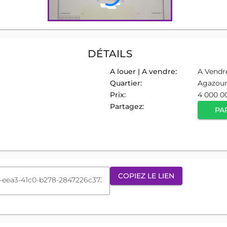
DÉTAILS
A louer | A vendre:
A Vendr
Quartier:
Agazou
Prix:
4 000 0
Partagez:
PA
COPIEZ LE LIEN