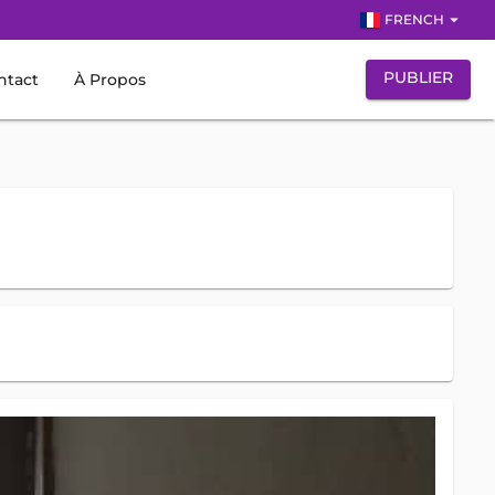
arrow_drop_down
FRENCH
PUBLIER
ntact
À Propos