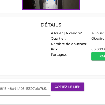
DÉTAILS
A louer | A vendre:
A Louer
Quartier:
Gbedjr
Nombre de douches:
1
Prix:
60 000 
Partagez:
PA
COPIEZ LE LIEN