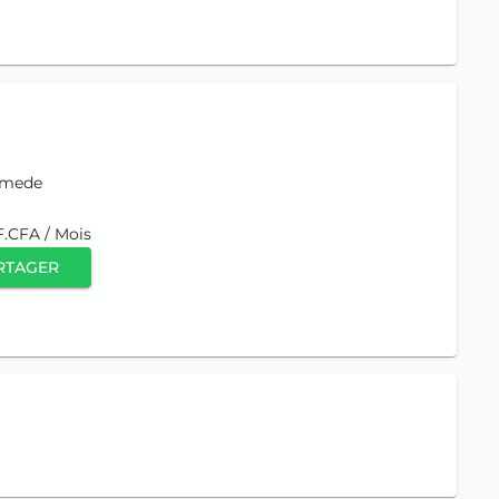
omede
F.CFA / Mois
RTAGER