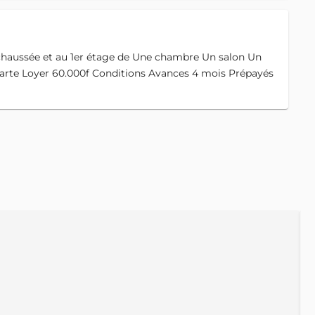
 chaussée et au 1er étage de Une chambre Un salon Un
 carte Loyer 60.000f Conditions Avances 4 mois Prépayés
A