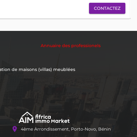
CONTACTEZ
Annuaire des professionels
ation de maisons (villas) meublées
location_on
4ème Arrondissement, Porto-Novo, Bénin