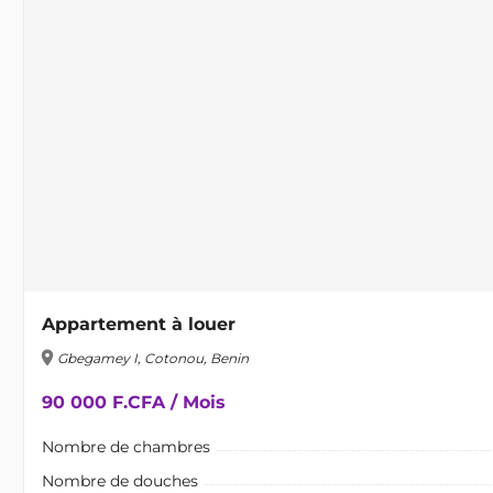
Appartement à louer
location_on
Gbegamey I, Cotonou, Benin
90 000 F.CFA / Mois
Nombre de chambres
Nombre de douches