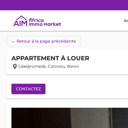
Ac
← Retour à la page précédente
APPARTEMENT À LOUER
location_on
Gbedjromede, Cotonou, Benin
CONTACTEZ