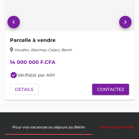
keyboard_arrow_left
keyboard_arrow_right
Parcelle à vendre
location_on
lo
Houèto, Abomey-Calavi, Benin
14 000 000 F.CFA
verified
Vérifié(e) par AIM
DETAILS
CONTACTEZ
Pour vos vacances ou séjours au Bénin
Annonces immobiliè