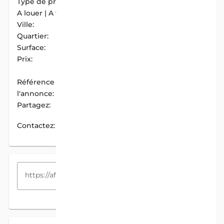
Type de propriété:
Parcelle
A louer | A vendre:
A Vendre
Ville:
Abomey-Calavi
Quartier:
Tankpê
Surface:
438 m2
Prix:
30 000 000 F.CFA /
Mois
Référence de
AIM-43CEBD0F
l'annonce:
Partagez:
PARTAGER
Contactez:
CONTACTEZ
COPIEZ LE LIEN