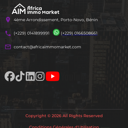
location_on
4ème Arrondissement, Porto-Novo, Bénin
phones
(+229) 0141899991
(+229) 0166508661
mail_outline
contact@africaimmomarket.com
Copyright © 2026 All Rights Reserved
Conditions Générales d'Utilisation