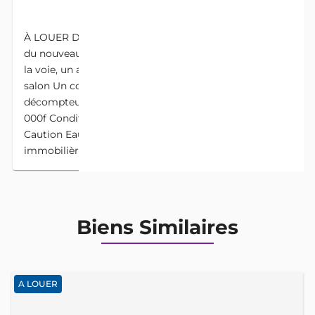
DESCRIPTION
À LOUER Disponible à FIDJROSSÈ DJEBOU à 200m
du nouveau caniveau à ciel ouvert et très proche de
la voie, un appartement staffé de ️Une chambre ️Un
salon ️Un couloir ️Compteur SBEE Prépayé ️SONEB
décompteur pour le moment Loyer mensuel 55
000f Conditions Avances 3 mois Prépayé 1 mois
Caution Eau Électricité 50.000f Commission
immobilière 1 mois Visite payante
Biens Similaires
A LOUER