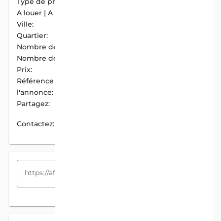
Type de propriété:
Appartement
A louer | A vendre:
A Louer
Ville:
Cotonou
Quartier:
Fidjrosse Centre
Nombre de chambres:
1
Nombre de douches:
1
Prix:
55 000 F.CFA / Mois
Référence de
AIM-66786708
l'annonce:
Partagez:
PARTAGER
Contactez:
CONTACTEZ
COPIEZ LE LIEN