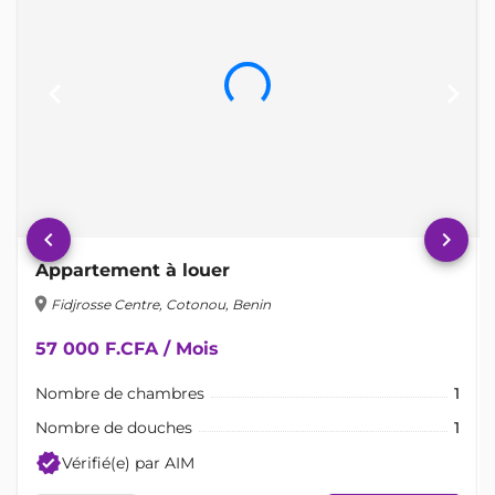
keyboard_arrow_left
keyboard_arrow_right
keyboard_arrow_left
keyboard_arrow_right
Appartement à louer
location_on
lo
Fidjrosse Centre, Cotonou, Benin
57 000 F.CFA / Mois
Nombre de chambres
1
Nombre de douches
1
verified
Vérifié(e) par AIM