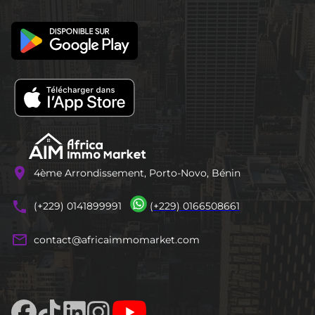
location_on
4ème Arrondissement, Porto-Novo, Bénin
phones
(+229) 0141899991
(+229) 0166508661
mail_outline
contact@africaimmomarket.com