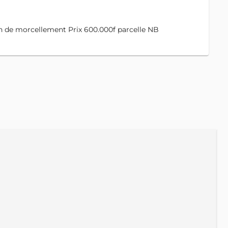
an de morcellement Prix 600.000f parcelle NB
A