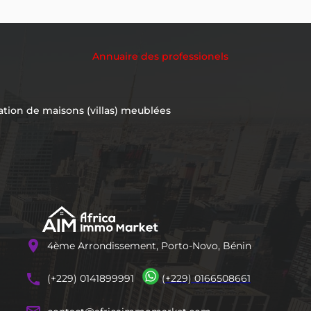
Annuaire des professionels
ation de maisons (villas) meublées
location_on
4ème Arrondissement, Porto-Novo, Bénin
phones
(+229) 0141899991
(+229) 0166508661