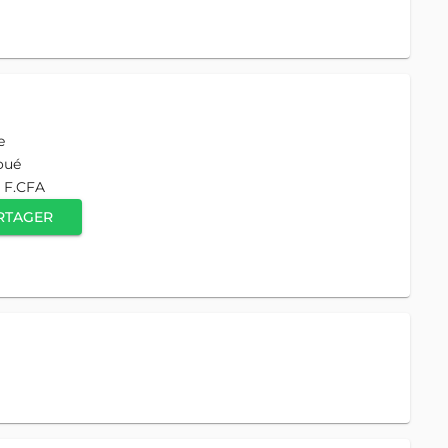
e
oué
 F.CFA
RTAGER