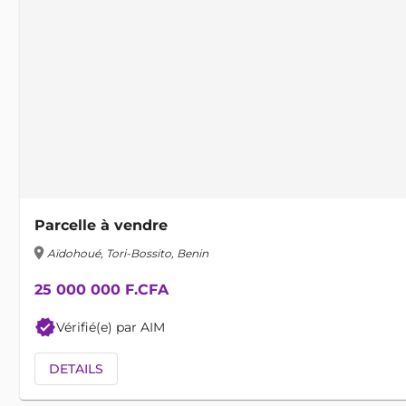
Parcelle à vendre
location_on
Aïdohoué, Tori-Bossito, Benin
25 000 000 F.CFA
verified
Vérifié(e) par AIM
DETAILS