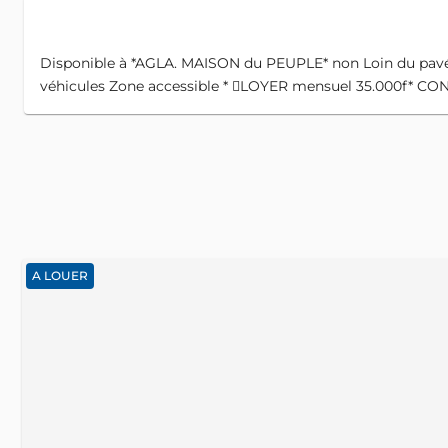
Disponible à *AGLA. MAISON du PEUPLE* non Loin du pavé
véhicules Zone accessible * 🏽LOYER mensuel 35.000f* COND
A LOUER