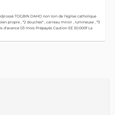
ssè TOGBIN DAHO non loin de l'église catholique
ien propre , *2 douches* , carreau miroir , lumineuse , *3
ois d'avance 03 mois Prépayés Caution EE 50.000f La
A