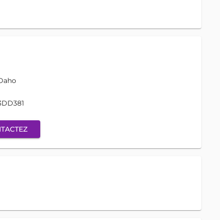
Daho
3DD381
TACTEZ