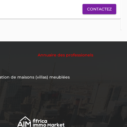
ve
CONTACTEZ
Annuaire des professionels
ation de maisons (villas) meublées