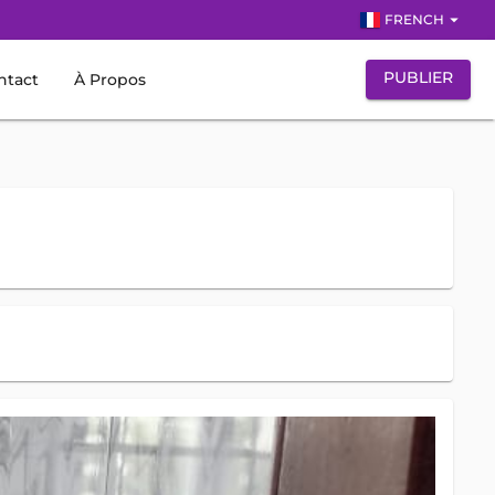
arrow_drop_down
FRENCH
PUBLIER
ntact
À Propos