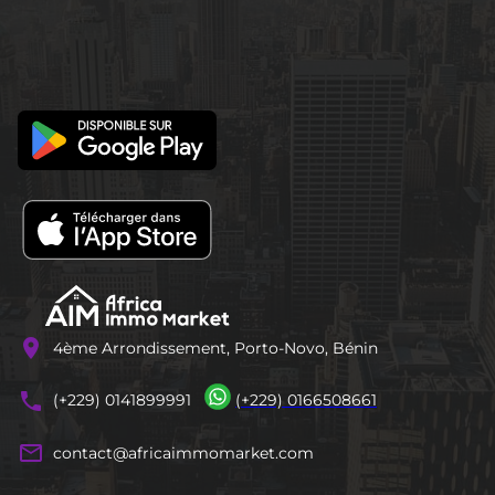
location_on
4ème Arrondissement, Porto-Novo, Bénin
phones
(+229) 0141899991
(+229) 0166508661
mail_outline
contact@africaimmomarket.com