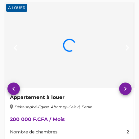
A LOUER
keyboard_arrow_left
keyboard_arrow_right
keyboard_arrow_left
keyboard_arrow_right
Appartement à louer
location_on
lo
Dèkoungbé-Eglise, Abomey-Calavi, Benin
200 000 F.CFA / Mois
Nombre de chambres
2