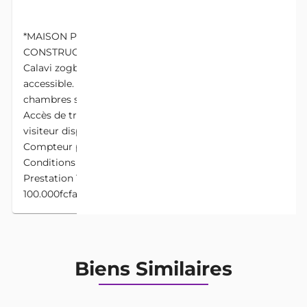
DESCRIPTION
*MAISON PERSONNELLE NOUVELLE
CONSTRUCTION À CALAVI ZOGBADJÈ* À louer à
Calavi zogbadjè au bord de la voie 40 et très
accessible. Une superbe maison personnelle de deux
chambres sanitaires staffées partout et Climatisée.
Accès de trois véhicules Deux douches Une toilettes
visiteur disponible Maison très bien sécurisée
Compteur personnel à carte *Loyer 250.000fcfa*
Conditions Avance 3 mois Prépayée 3 mois
Prestation 1 mois Caution peinture 1 Caution EE
100.000fcfa Visite 5.000fcfa
Biens Similaires