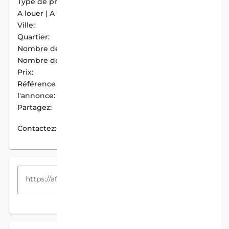
Type de propriété:
Appartement
A louer | A vendre:
A Louer
Ville:
Abomey-Calavi
Quartier:
Zogbadjè
Nombre de chambres:
2
Nombre de douches:
2
Prix:
250 000 F.CFA / Mois
Référence de
AIM-B84B6837
l'annonce:
Partagez:
PARTAGER
Contactez:
CONTACTEZ
COPIEZ LE LIEN