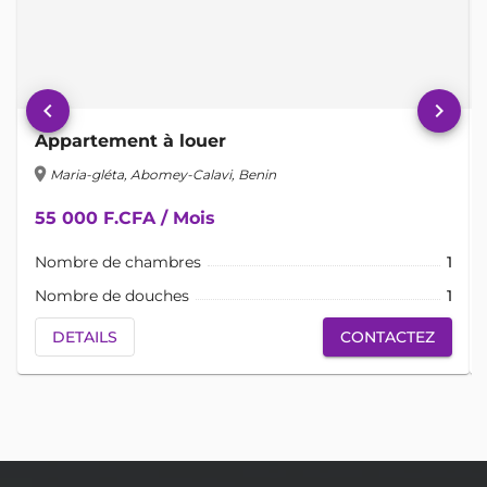
keyboard_arrow_left
keyboard_arrow_right
Appartement à louer
location_on
lo
Maria-gléta, Abomey-Calavi, Benin
55 000 F.CFA / Mois
Nombre de chambres
1
Nombre de douches
1
DETAILS
CONTACTEZ