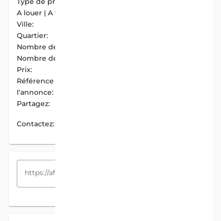
Type de propriété:
Appartement
A louer | A vendre:
A Louer
Ville:
Abomey-Calavi
Quartier:
Tokan
Nombre de chambres:
1
Nombre de douches:
1
Prix:
35 000 F.CFA / Mois
Référence de
AIM-1928C08B
l'annonce:
Partagez:
PARTAGER
Contactez:
CONTACTEZ
COPIEZ LE LIEN