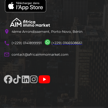
location_on
4ème Arrondissement, Porto-Novo, Bénin
phones
(+229) 0141899991
(+229) 0166508661
mail_outline
contact@africaimmomarket.com