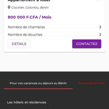
location_on
lo
Cocotier, Cotonou, Benin
800 000 F.CFA / Mois
Nombre de chambres
2
Nombre de douches
2
DETAILS
CONTACTEZ
Pour vos vacances ou séjours au Bénin
Annonces immobiliè
Les hôtels et résidences