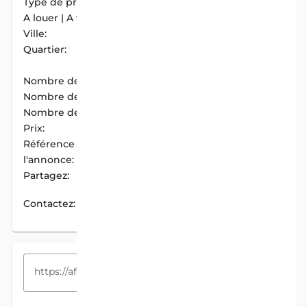
Type de propriété:
Appartement
A louer | A vendre:
A Louer
Ville:
Cotonou
Quartier:
Gbedomidji (Maro
Militaire)
Nombre de chambres:
2
Nombre de douches:
3
Nombre de cuisines:
1
Prix:
150 000 F.CFA / Mois
Référence de
AIM-C213C1E2
l'annonce:
Partagez:
PARTAGER
Contactez:
CONTACTEZ
COPIEZ LE LIEN