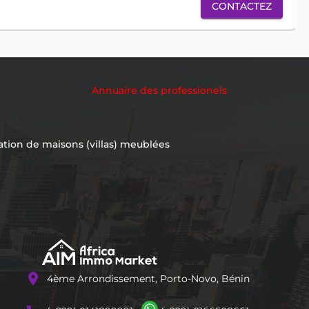
CONTACTEZ
Annuaire des professionels
ation de maisons (villas) meublées
location_on
4ème Arrondissement, Porto-Novo, Bénin