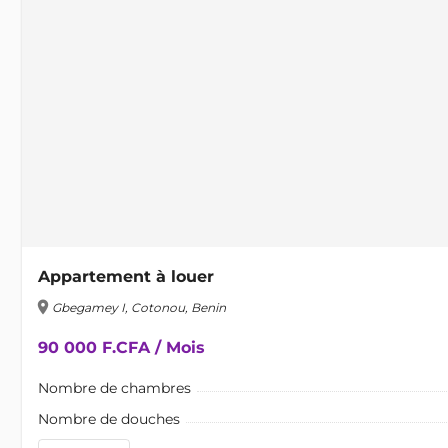
Appartement à louer
location_on
Gbegamey I, Cotonou, Benin
90 000 F.CFA / Mois
Nombre de chambres
Nombre de douches