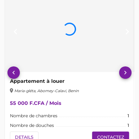
keyboard_arrow_left
keyboard_arrow_right
keyboard_arrow_left
keyboard_arrow_right
Appartement à louer
location_on
lo
Maria-gléta, Abomey-Calavi, Benin
55 000 F.CFA / Mois
Nombre de chambres
1
Nombre de douches
1
DETAILS
CONTACTEZ