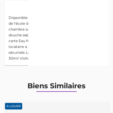
DESCRIPTION
Disponible immédiatement à calavi Djadjo non loin
de l'école de base une récente construction d'une
chambre salon sanitaire à l'étage à COULOIR
douche séparée de la cuisine Compteur personnel à
carte Eau forage+fosse septique 2000f Chaque
locataire a sa clé du portail Accès véhicule et motos
sécurisés Loyer 35mil Conditions 3+1pp+1 Caution
30mil Visite 3000f Direct au direct
Biens Similaires
A LOUER