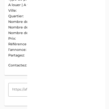
A louer | A vendre:
A Louer
Ville:
Abomey-Calavi
Quartier:
Maria-gléta
Nombre de chambres:
1
Nombre de douches:
1
Nombre de cuisines:
1
Prix:
35 000 F.CFA / Mois
Référence de
AIM-E294F30B
l'annonce:
Partagez:
PARTAGER
Contactez:
CONTACTEZ
COPIEZ LE LIEN