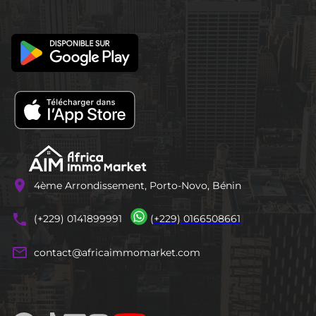
location_on
4ème Arrondissement, Porto-Novo, Bénin
phones
(+229) 0141899991
(+229) 0166508661
mail_outline
contact@africaimmomarket.com