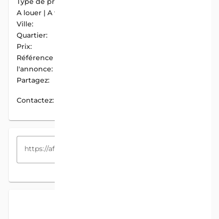
Type de propriété:
Parcelle
A louer | A vendre:
A Vendre
Ville:
Tori-Bossito
Quartier:
Azohouè-Cada Centre
Prix:
13 500 000 F.CFA
Référence de
AIM-94010611
l'annonce:
Partagez:
PARTAGER
Contactez:
CONTACTEZ
COPIEZ LE LIEN
DESCRIPTION