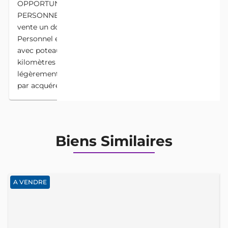
OPPORTUNITÉ DE 3 HECTARES AVEC TF
PERSONNEL A TORI AZOHOUE Nous mettons en
vente un domaine de 3 Hectares ensemble avec TF
Personnel en mains à Tori Azohoue en pleins village
avec poteaux électriques 200m du domaine, 4
kilomètres du goudron 13,5millions négociable
légèrement par hectare Commission immobilière
par acquéreur 5%
Biens Similaires
A VENDRE