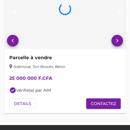
keyboard_arrow_left
keyboard_arrow_right
keyboard_arrow_left
keyboard_arrow_right
Parcelle à vendre
location_on
lo
Aïdohoué, Tori-Bossito, Benin
25 000 000 F.CFA
verified
Vérifié(e) par AIM
DETAILS
CONTACTEZ