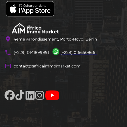
location_on
4ème Arrondissement, Porto-Novo, Bénin
phones
(+229) 0141899991
(+229) 0166508661
mail_outline
contact@africaimmomarket.com