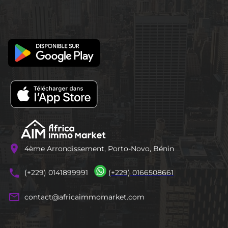
location_on
4ème Arrondissement, Porto-Novo, Bénin
phones
(+229) 0141899991
(+229) 0166508661
mail_outline
contact@africaimmomarket.com