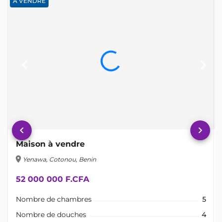
A VENDRE
keyboard_arrow_left
keyboard_arrow_right
keyboard_arrow_left
keyboard_arrow_right
Maison à vendre
location_on
lo
Yenawa, Cotonou, Benin
52 000 000 F.CFA
Nombre de chambres
5
Nombre de douches
4