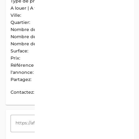
Type de propriété:
Maison
A louer | A vendre:
A Vendre
Ville:
Cotonou
Quartier:
Tokplegbe
Nombre de chambres:
5
Nombre de douches:
1
Nombre de cuisines:
1
Surface:
653 m2
Prix:
95 000 000 F.CFA
Référence de
AIM-981EC430
l'annonce:
Partagez:
PARTAGER
Contactez:
CONTACTEZ
COPIEZ LE LIEN