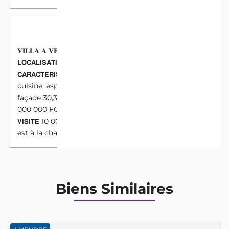
DESCRIPTION
𝐕𝐈𝐋𝐋𝐀 𝐀 𝐕𝐄𝐍𝐃𝐑𝐄 𝐃𝐀𝐍𝐒 𝐋𝐀 𝐙𝐎𝐍𝐄 𝐃𝐄𝐒 𝐀𝐌𝐁𝐀𝐒𝐒𝐀𝐃𝐄𝐒
𝗟𝗢𝗖𝗔𝗟𝗜𝗦𝗔𝗧𝗜𝗢𝗡 Zone des ambassades Cotonou
𝗖𝗔𝗥𝗔𝗖𝗧𝗘𝗥𝗜𝗦𝗧𝗜𝗤𝗨𝗘𝗦 2 salons, 5 chambres à coucher,
cuisine, espace, parking, 𝗦𝗨𝗣𝗘𝗥𝗙𝗜𝗖𝗜𝗘 653 m² dont la
façade 30,33 m 𝗗𝗢𝗖𝗨𝗠𝗘𝗡𝗧𝗦 Titre Foncier 𝗣𝗥𝗜𝗫 95
000 000 FCFA, soit environ 145 000 € 𝗗𝗥𝗢𝗜𝗧 𝗗𝗘
𝗩𝗜𝗦𝗜𝗧𝗘 10 000 FCFA. 𝗛𝗢𝗡𝗢𝗥𝗔𝗜𝗥𝗘 5% du prix d’achat
est à la charge de l’acquéreur.
Biens Similaires