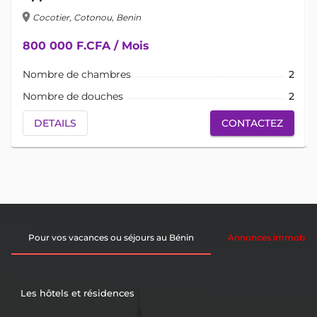
location_on
lo
Cocotier, Cotonou, Benin
800 000 F.CFA / Mois
Nombre de chambres
2
Nombre de douches
2
DETAILS
CONTACTEZ
Pour vos vacances ou séjours au Bénin
Annonces immobiliè
Les hôtels et résidences