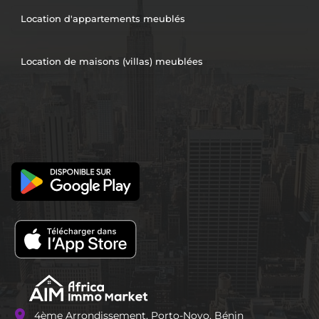
Location d'appartements meublés
Location de maisons (villas) meublées
location_on
4ème Arrondissement, Porto-Novo, Bénin