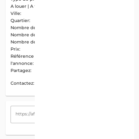
A louer | A vendre:
A Louer
Ville:
Cotonou
Quartier:
Fidjrosse Centre
Nombre de chambres:
2
Nombre de douches:
1
Nombre de garages:
1
Prix:
500 000 F.CFA / Mois
Référence de
AIM-9A922086
l'annonce:
Partagez:
PARTAGER
Contactez:
CONTACTEZ
COPIEZ LE LIEN