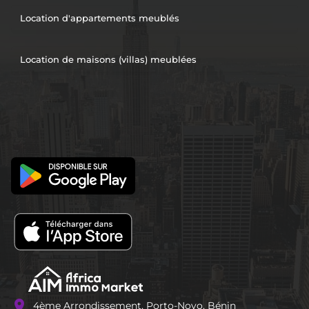
Location d'appartements meublés
Location de maisons (villas) meublées
location_on
4ème Arrondissement, Porto-Novo, Bénin