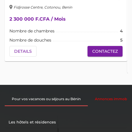
location_on
lo
Fidjrosse Centre, Cotonou, Benin
2 300 000 F.CFA / Mois
Nombre de chambres
4
Nombre de douches
5
DETAILS
CONTACTEZ
Pour vos vacances ou séjours au Bénin
Annonces immobiliè
Les hôtels et résidences