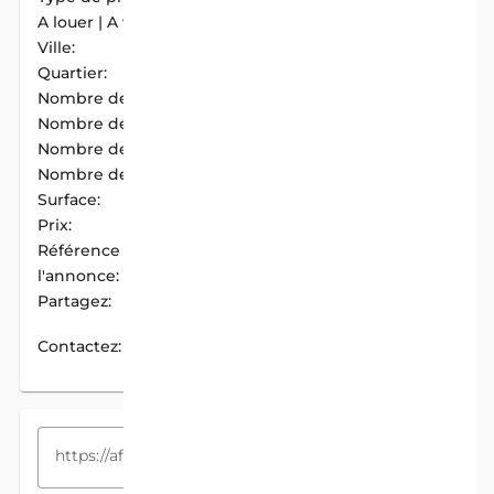
A louer | A vendre:
A Louer
Ville:
Cotonou
Quartier:
Fidjrosse Centre
Nombre de chambres:
4
Nombre de douches:
5
Nombre de cuisines:
1
Nombre de garages:
2
Surface:
900 m2
Prix:
2 200 000 F.CFA / Mois
Référence de
AIM-BC958AFA
l'annonce:
Partagez:
PARTAGER
Contactez:
CONTACTEZ
COPIEZ LE LIEN