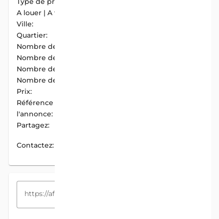
Type de propriété:
Maison
A louer | A vendre:
A Vendre
Ville:
Cotonou
Quartier:
Fidjrosse Centre
Nombre de chambres:
4
Nombre de douches:
4
Nombre de cuisines:
1
Nombre de garages:
1
Prix:
75 000 000 F.CFA
Référence de
AIM-64F10915
l'annonce:
Partagez:
PARTAGER
Contactez:
CONTACTEZ
COPIEZ LE LIEN