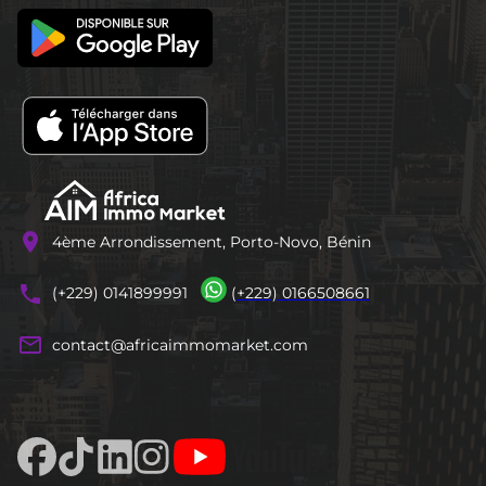
location_on
4ème Arrondissement, Porto-Novo, Bénin
phones
(+229) 0141899991
(+229) 0166508661
mail_outline
contact@africaimmomarket.com