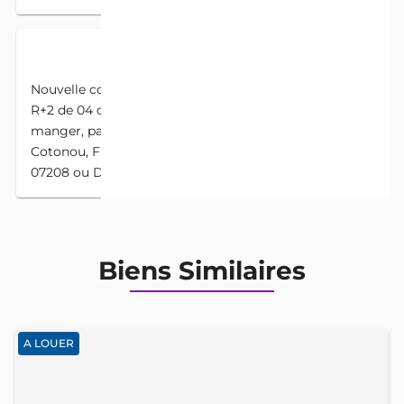
DESCRIPTION
Nouvelle construction d'une Villa avec fondation
R+2 de 04 chambres salon, 04 douches , salle à
manger, paillote, garage pour 02 voitures etc
Cotonou, Fidjrossè centre Prix 75.000.000 FCFA
️07208 ou DM
Biens Similaires
A LOUER