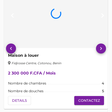
keyboard_arrow_left
keyboard_arrow_right
keyboard_arrow_left
keyboard_arrow_right
Maison à louer
location_on
lo
Fidjrosse Centre, Cotonou, Benin
2 300 000 F.CFA / Mois
Nombre de chambres
4
Nombre de douches
5
DETAILS
CONTACTEZ