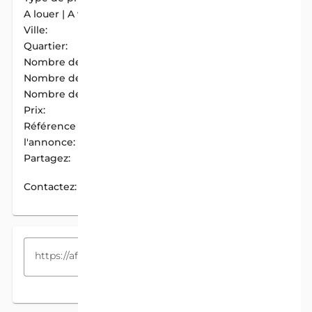
A louer | A vendre:
A Louer
Ville:
Cotonou
Quartier:
Fidjrosse Centre
Nombre de chambres:
4
Nombre de douches:
4
Nombre de cuisines:
1
Prix:
800 000 F.CFA / Mois
Référence de
AIM-5E250A72
l'annonce:
Partagez:
PARTAGER
Contactez:
CONTACTEZ
COPIEZ LE LIEN