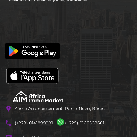
location_on
4ème Arrondissement, Porto-Novo, Bénin
phones
(+229) 0141899991
(+229) 0166508661