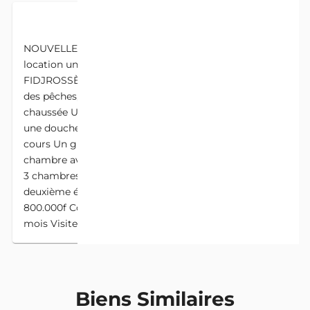
DESCRIPTION
NOUVELLE CONSTRUCTION Nous mettons en
location une villa duplex de 4 chambres salon sise à
FIDJROSSÈ TÔGBIN en 4ème position de la route
des pêches, vue sur la mer comportant Au rez de
chaussée Un garage Une guérite du gardien avec
une douche externe Un espace vert Une arrière
cours Un grand salon Une grande cuisine Une
chambre avec sa douche Au premier étage Un salon
3 chambres avec leurs douche chacune Au
deuxième étage Un espace de fête Loyer mensuel
800.000f Conditions Bail Commission immobilière 1
mois Visite payante
Biens Similaires