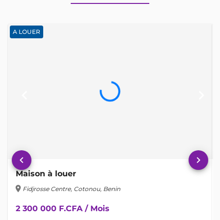
A LOUER
keyboard_arrow_left
keyboard_arrow_right
keyboard_arrow_left
keyboard_arrow_right
Maison à louer
location_on
lo
Fidjrosse Centre, Cotonou, Benin
2 300 000 F.CFA / Mois