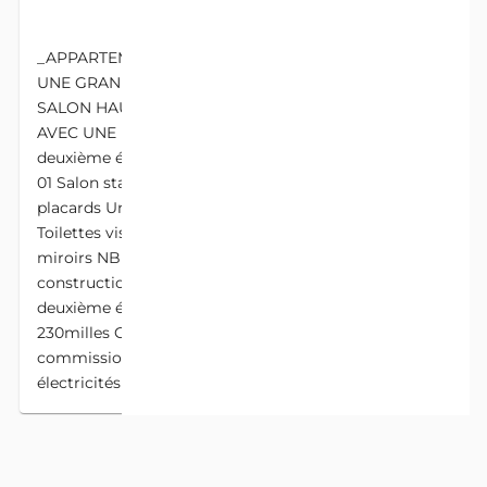
DESCRIPTION
_APPARTEMENT SEUL AU DEUXIÈME ÉTAGE AVEC
UNE GRANDE TERRASSE DE DEUX CHAMBRES
SALON HAUT STANDING À AKPAKPA DEGAKON
AVEC UNE BELLE VUE_ Appartement seul au
deuxième étage très moderne 02 Chambres staffée
01 Salon staffé Un salle a manger 02 Douches 02
placards Une arrière cour Une grande terrasse
Toilettes visiteur Un couloir staffée Carrelages
miroirs NB L'appartement est une nouvelle
construction jamais habitée disponible seul au
deuxième étage avec un grands terrasse. Loyer
230milles Conditions 3 mois d'avance 3 prépayés 1
commission agence 50milles caution eaux
électricités Visite 3mille