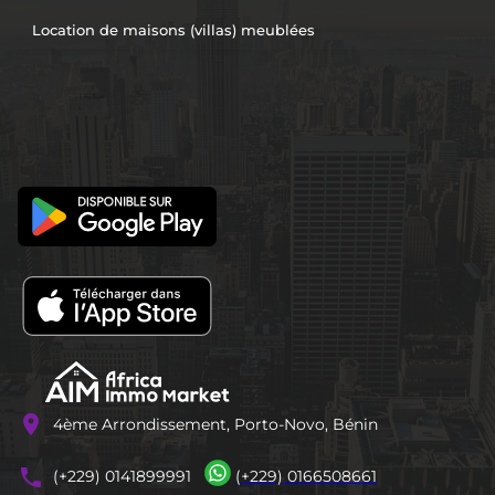
Location de maisons (villas) meublées
location_on
4ème Arrondissement, Porto-Novo, Bénin
phones
(+229) 0141899991
(+229) 0166508661