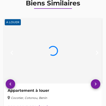
Biens Similaires
A LOUER
keyboard_arrow_left
keyboard_arrow_right
keyboard_arrow_left
keyboard_arrow_right
Appartement à louer
location_on
lo
Cocotier, Cotonou, Benin