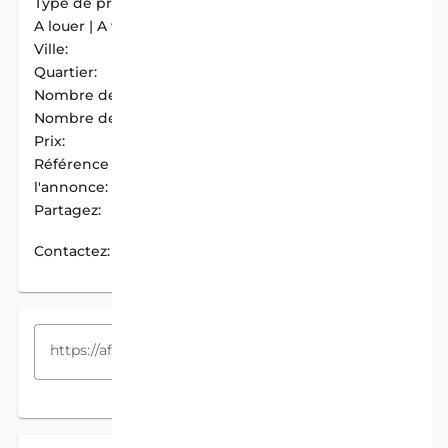
Type de propriété:
Appartement
A louer | A vendre:
A Louer
Ville:
Cotonou
Quartier:
Tanto
Nombre de chambres:
2
Nombre de douches:
2
Prix:
230 000 F.CFA / Mois
Référence de
AIM-769512D8
l'annonce:
Partagez:
PARTAGER
Contactez:
CONTACTEZ
COPIEZ LE LIEN