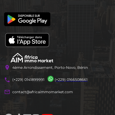
location_on
4ème Arrondissement, Porto-Novo, Bénin
phones
(+229) 0141899991
(+229) 0166508661
mail_outline
contact@africaimmomarket.com