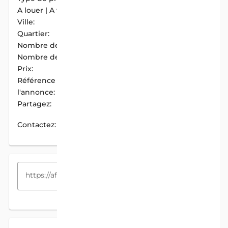
A louer | A vendre:
A Louer
Ville:
Cotonou
Quartier:
Vodje Centre
Nombre de chambres:
2
Nombre de douches:
1
Prix:
180 000 F.CFA / Mois
Référence de
AIM-00A091F7
l'annonce:
Partagez:
PARTAGER
Contactez:
CONTACTEZ
COPIEZ LE LIEN