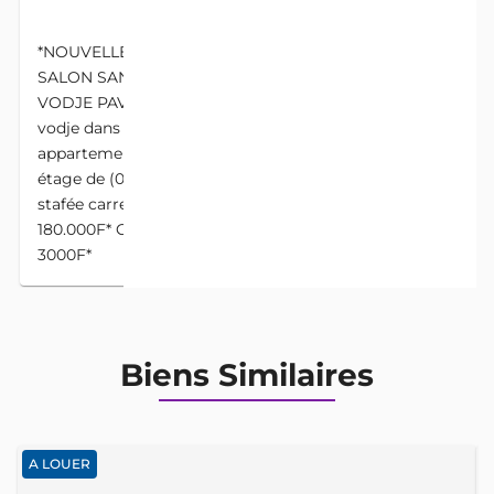
DESCRIPTION
*NOUVELLE CONSTRUCTION DEUX CHAMBRE
SALON SANITAIRE STAFFÉ PREMIER ÉTAGE À
VODJE PAVILLON BLEU 180.000F* Disponible a
vodje dans la von du *bar pavillon bleu* un
appartement nouvelle construction au premier
étage de (02) deux chambres salon sanitaire dallée
stafée carreaux miroir avec brasseur . *Loyer
180.000F* Conditions 3+1+100+1 *Frais de visite
3000F*
Biens Similaires
A LOUER