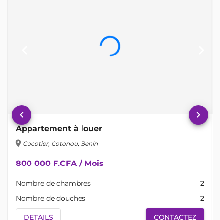
keyboard_arrow_left
keyboard_arrow_right
keyboard_arrow_left
keyboard_arrow_right
Appartement à louer
location_on
lo
Cocotier, Cotonou, Benin
800 000 F.CFA / Mois
Nombre de chambres
2
Nombre de douches
2
DETAILS
CONTACTEZ