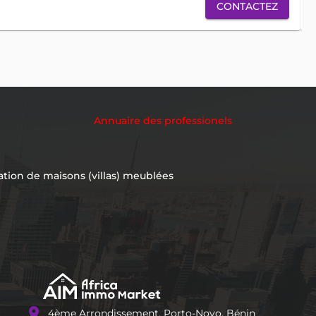
CONTACTEZ
Annuaire des professionels
ation de maisons (villas) meublées
location_on
4ème Arrondissement, Porto-Novo, Bénin