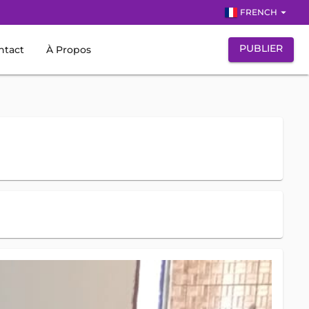
arrow_drop_down
FRENCH
PUBLIER
ntact
À Propos