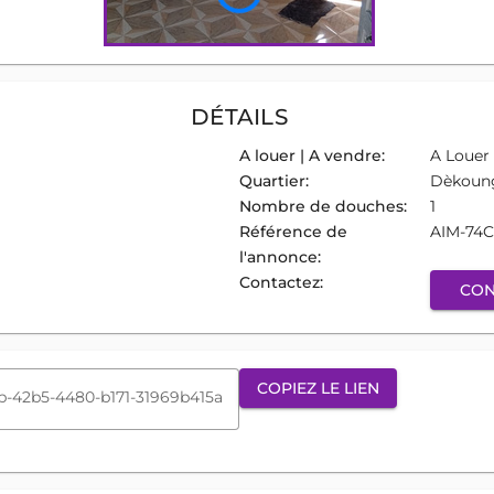
DÉTAILS
A louer | A vendre:
A Louer
Quartier:
Dèkoung
Nombre de douches:
1
Référence de
AIM-74C
l'annonce:
Contactez:
CON
COPIEZ LE LIEN